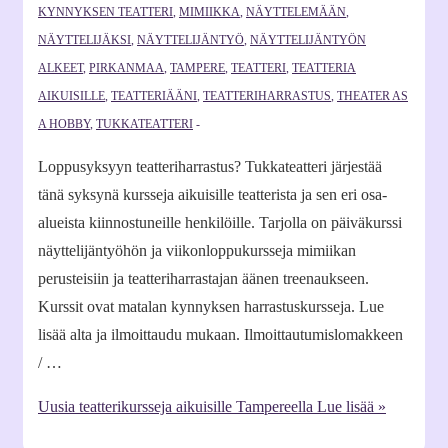
KYNNYKSEN TEATTERI
,
MIMIIKKA
,
NÄYTTELEMÄÄN
,
NÄYTTELIJÄKSI
,
NÄYTTELIJÄNTYÖ
,
NÄYTTELIJÄNTYÖN
ALKEET
,
PIRKANMAA
,
TAMPERE
,
TEATTERI
,
TEATTERIA
AIKUISILLE
,
TEATTERIÄÄNI
,
TEATTERIHARRASTUS
,
THEATER AS
A HOBBY
,
TUKKATEATTERI
Loppusyksyyn teatteriharrastus? Tukkateatteri järjestää
tänä syksynä kursseja aikuisille teatterista ja sen eri osa-
alueista kiinnostuneille henkilöille. Tarjolla on päiväkurssi
näyttelijäntyöhön ja viikonloppukursseja mimiikan
perusteisiin ja teatteriharrastajan äänen treenaukseen.
Kurssit ovat matalan kynnyksen harrastuskursseja. Lue
lisää alta ja ilmoittaudu mukaan. Ilmoittautumislomakkeen
/ …
Uusia teatterikursseja aikuisille Tampereella
Lue lisää »