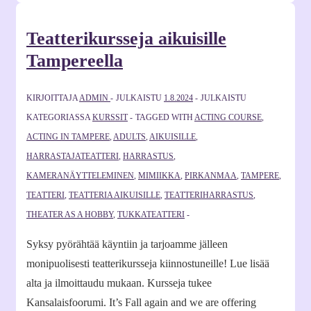
Teatterikursseja aikuisille
Tampereella
KIRJOITTAJA
ADMIN
JULKAISTU
1.8.2024
JULKAISTU
KATEGORIASSA
KURSSIT
TAGGED WITH
ACTING COURSE
,
ACTING IN TAMPERE
,
ADULTS
,
AIKUISILLE
,
HARRASTAJATEATTERI
,
HARRASTUS
,
KAMERANÄYTTELEMINEN
,
MIMIIKKA
,
PIRKANMAA
,
TAMPERE
,
TEATTERI
,
TEATTERIA AIKUISILLE
,
TEATTERIHARRASTUS
,
THEATER AS A HOBBY
,
TUKKATEATTERI
Syksy pyörähtää käyntiin ja tarjoamme jälleen
monipuolisesti teatterikursseja kiinnostuneille! Lue lisää
alta ja ilmoittaudu mukaan. Kursseja tukee
Kansalaisfoorumi. It’s Fall again and we are offering