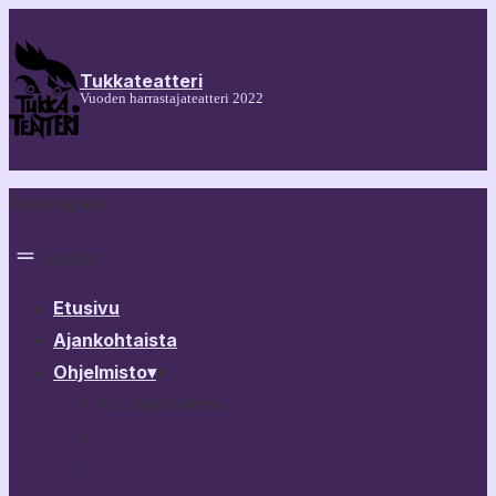
Tukkateatteri
Vuoden harrastajateatteri 2022
Päänavigaatio
Valikko
Etusivu
Ajankohtaista
Ohjelmisto
▾
▾
Nyt ohjelmistossa
30 näytelmää Tampereesta 60 minuutissa
Melkein ihmisiä