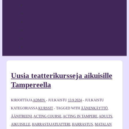
Yhteystiedot & Hallitus
Toiminnasta
Teatterimme tekijöitä
Toimintamme tukijat
Jäsenyys
Jäsenten omat sivut
Uusia teatterikursseja aikuisille
Tampereella
KIRJOITTAJA
ADMIN
JULKAISTU
13.9.2024
JULKAISTU
KATEGORIASSA
KURSSIT
TAGGED WITH
ÄÄNENKÄYTTÖ
,
ÄÄNITREENI
,
ACTING COURSE
,
ACTING IN TAMPERE
,
ADULTS
,
AIKUISILLE
,
HARRASTAJATEATTERI
,
HARRASTUS
,
MATALAN