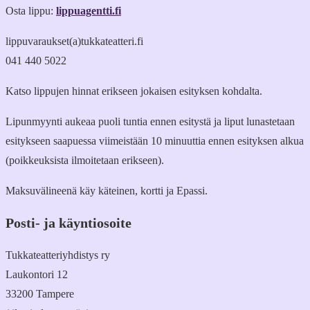
Osta lippu:
lippuagentti.fi
lippuvaraukset(a)tukkateatteri.fi
041 440 5022
Katso lippujen hinnat erikseen jokaisen esityksen kohdalta.
Lipunmyynti aukeaa puoli tuntia ennen esitystä ja liput lunastetaan
esitykseen saapuessa viimeistään 10 minuuttia ennen esityksen alkua
(poikkeuksista ilmoitetaan erikseen).
Maksuvälineenä käy käteinen, kortti ja Epassi.
Posti- ja käyntiosoite
Tukkateatteriyhdistys ry
Laukontori 12
33200 Tampere