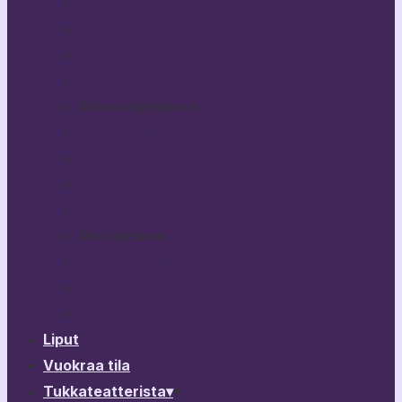
Bestikset
Haittaako jos kysyn?
Kuka nukkuu koiranunta?
Rikhard III
Tulossa ohjelmistoon
Broken Heart Story
Yön Vuodenaika
PitkäPätkä
Lisää…
Muu ohjelmisto
Vierailevat esitykset & ohjelma
Esitysarkisto
Ohjelmistokalenteri
Liput
Vuokraa tila
Tukkateatterista
▾
▾