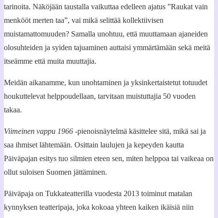
tarinoita. Näköjään taustalla vaikuttaa edelleen ajatus ”Raukat vain
menkööt merten taa”, vai mikä selittää kollektiivisen
muistamattomuuden? Samalla unohtuu, että muuttamaan ajaneiden
olosuhteiden ja syiden tajuaminen auttaisi ymmärtämään sekä meitä
itseämme että muita muuttajia.
Meidän aikanamme, kun unohtaminen ja yksinkertaistetut totuudet
houkuttelevat helppoudellaan, tarvitaan muistuttajia 50 vuoden
takaa.
Viimeinen vappu 1966
-pienoisnäytelmä käsittelee sitä, mikä sai ja
saa ihmiset lähtemään. Osittain laulujen ja kepeyden kautta
Päiväpajan esitys tuo silmien eteen sen, miten helppoa tai vaikeaa on
ollut suloisen Suomen jättäminen.
Päiväpaja on Tukkateatterilla vuodesta 2013 toiminut matalan
kynnyksen teatteripaja, joka kokoaa yhteen kaiken ikäisiä niin