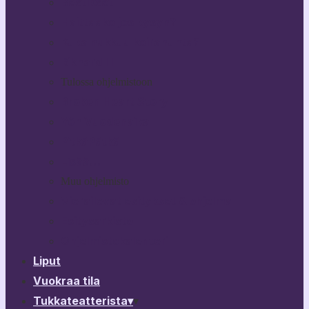
Bestikset
Haittaako jos kysyn?
Kuka nukkuu koiranunta?
Rikhard III
Tulossa ohjelmistoon
Broken Heart Story
Yön Vuodenaika
PitkäPätkä
Lisää…
Muu ohjelmisto
Vierailevat esitykset & ohjelma
Esitysarkisto
Ohjelmistokalenteri
Liput
Vuokraa tila
Tukkateatterista
▾
▾