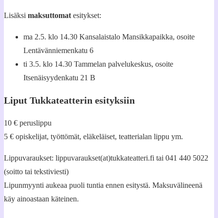
Lisäksi
maksuttomat
esitykset:
ma 2.5. klo 14.30 Kansalaistalo Mansikkapaikka, osoite
Lentävänniemenkatu 6
ti 3.5. klo 14.30 Tammelan palvelukeskus, osoite
Itsenäisyydenkatu 21 B
Liput Tukkateatterin esityksiin
10 € peruslippu
5 € opiskelijat, työttömät, eläkeläiset, teatterialan lippu ym.
Lippuvaraukset: lippuvaraukset(at)tukkateatteri.fi tai 041 440 5022
(soitto tai tekstiviesti)
Lipunmyynti aukeaa puoli tuntia ennen esitystä. Maksuvälineenä
käy ainoastaan käteinen.