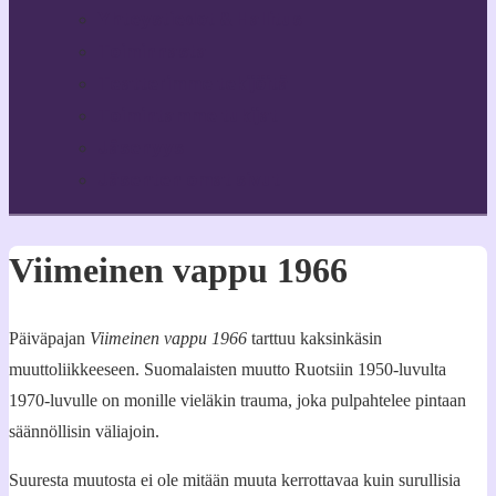
Yhteystiedot & Hallitus
Toiminnasta
Teatterimme tekijöitä
Toimintamme tukijat
Jäsenyys
Jäsenten omat sivut
Viimeinen vappu 1966
Päiväpajan
Viimeinen vappu 1966
tarttuu kaksinkäsin
muuttoliikkeeseen. Suomalaisten muutto Ruotsiin 1950-luvulta
1970-luvulle on monille vieläkin trauma, joka pulpahtelee pintaan
säännöllisin väliajoin.
Suuresta muutosta ei ole mitään muuta kerrottavaa kuin surullisia