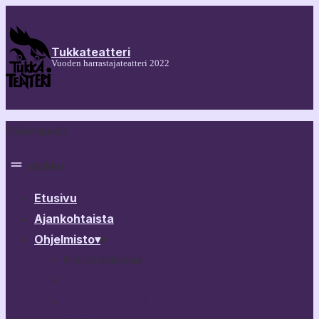
Tukkateatteri
Vuoden harrastajateatteri 2022
Päänavigaatio
Valikko
Etusivu
Ajankohtaista
Ohjelmisto
▾
▾
Nyt ohjelmistossa
30 näytelmää Tampereesta 60 minuutissa
Melkein ihmisiä