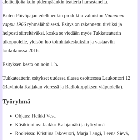
aloittelijoita kuin pidempäänkin teatteria harrastaneita.
Kuten Päiväpajan edellinenkin produktio valmistuu
Viimeinen
vappu 1966
ryhmälähtöisesti. Esitys on rakennettu tiiviiksi ja
helposti siirreltäväksi, koska se viedään myös Tukkateatterin
ulkopuolelle, yleisön luo toimintakeskuksiin ja vastaaviin
toukokuussa 2016.
Esityksen kesto on noin 1 h.
Tukkateatterin esitykset uudessa tilassa osoitteessa Laukontori 12
(Ravintola Kaijakan vieressä ja Radiokirppiksen yläpuolella).
Työryhmä
Ohjaus: Heikki Vesa
Käsikirjoitus: Jaakko Katajamäki ja työryhmä
Rooleissa: Kristiina Jakovuori, Marja Langi, Leena Sievä,