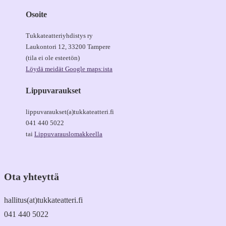
Osoite
Tukkateatteriyhdistys ry
Laukontori 12, 33200 Tampere
(tila ei ole esteetön)
Löydä meidät Google maps:ista
Lippuvaraukset
lippuvaraukset(a)tukkateatteri.fi
041 440 5022
tai
Lippuvarauslomakkeella
Ota yhteyttä
hallitus(at)tukkateatteri.fi
041 440 5022