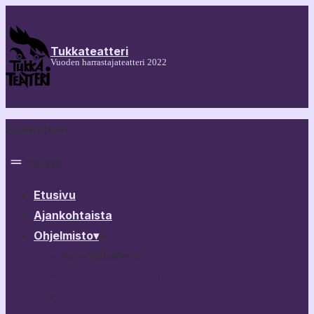
Tukkateatteri
Vuoden harrastajateatteri 2022
Päänavigaatio
Valikko
Etusivu
Ajankohtaista
Ohjelmisto
▾
▾
Nyt ohjelmistossa
30 näytelmää Tampereesta 60 minuutissa
Melkein ihmisiä