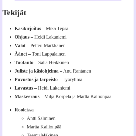
Tekijät
Käsikirjoitus
– Mika Tepsa
Ohjaus
– Heidi Lakaniemi
Valot
– Petteri Markkanen
Äänet
– Toni Lappalainen
Tuotanto
– Salla Heikkinen
Juliste ja käsiohjelma
– Anu Rantanen
Puvustus ja tarpeisto
– Työryhmä
Lavastus
– Heidi Lakaniemi
Maskeeraus
– Milja Korpela ja Martta Kallionpää
Rooleissa
Antti Salminen
Martta Kallionpää
Teemu Mäkinen