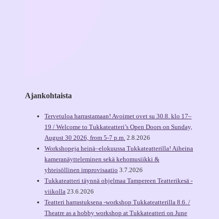
Ajankohtaista
Tervetuloa harrastamaan! Avoimet ovet su 30.8. klo 17–
19 / Welcome to Tukkateatteri’s Open Doors on Sunday,
August 30 2026, from 5-7 p.m.
2.8.2026
Workshopeja heinä–elokuussa Tukkateatterilla! Aiheina
kameranäytteleminen sekä kehomusiikki &
yhteisöllinen improvisaatio
3.7.2026
Tukkateatteri täynnä ohjelmaa Tampereen Teatterikesä -
viikolla
23.6.2026
Teatteri harrastuksena -workshop Tukkateatterilla 8.6. /
Theatre as a hobby workshop at Tukkateatteri on June