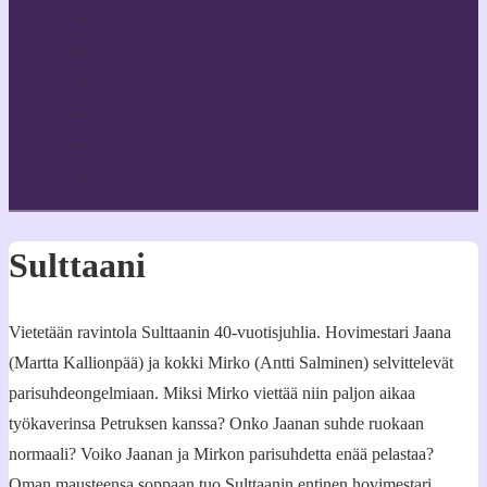
Yhteystiedot & Hallitus
Toiminnasta
Teatterimme tekijöitä
Toimintamme tukijat
Jäsenyys
Jäsenten omat sivut
Sulttaani
Vietetään ravintola Sulttaanin 40-vuotisjuhlia. Hovimestari Jaana
(Martta Kallionpää) ja kokki Mirko (Antti Salminen) selvittelevät
parisuhdeongelmiaan. Miksi Mirko viettää niin paljon aikaa
työkaverinsa Petruksen kanssa? Onko Jaanan suhde ruokaan
normaali? Voiko Jaanan ja Mirkon parisuhdetta enää pelastaa?
Oman mausteensa soppaan tuo Sulttaanin entinen hovimestari