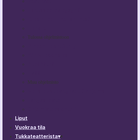
Bestikset
Haittaako jos kysyn?
Kuka nukkuu koiranunta?
Rikhard III
Tulossa ohjelmistoon
Broken Heart Story
Yön Vuodenaika
PitkäPätkä
Lisää…
Muu ohjelmisto
Vierailevat esitykset & ohjelma
Esitysarkisto
Ohjelmistokalenteri
Liput
Vuokraa tila
Tukkateatterista
▾
▾