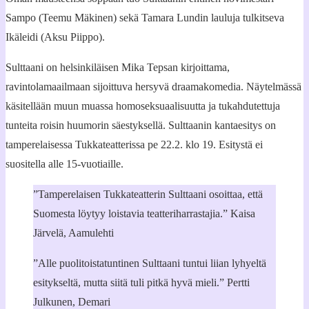
Sampo (Teemu Mäkinen) sekä Tamara Lundin lauluja tulkitseva
Ikäleidi (Aksu Piippo).
Sulttaani on helsinkiläisen Mika Tepsan kirjoittama,
ravintolamaailmaan sijoittuva hersyvä draamakomedia. Näytelmässä
käsitellään muun muassa homoseksuaalisuutta ja tukahdutettuja
tunteita roisin huumorin säestyksellä. Sulttaanin kantaesitys on
tamperelaisessa Tukkateatterissa pe 22.2. klo 19. Esitystä ei
suositella alle 15-vuotiaille.
Tamperelaisen Tukkateatterin Sulttaani osoittaa, että
Suomesta löytyy loistavia teatteriharrastajia.
Kaisa
Järvelä, Aamulehti
Alle puolitoistatuntinen Sulttaani tuntui liian lyhyeltä
esitykseltä, mutta siitä tuli pitkä hyvä mieli.
Pertti
Julkunen, Demari