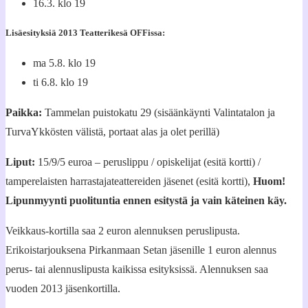
16.3. klo 19
Lisäesityksiä 2013 Teatterikesä OFFissa:
ma 5.8. klo 19
ti 6.8. klo 19
Paikka:
Tammelan puistokatu 29 (sisäänkäynti Valintatalon ja
TurvaYkkösten välistä, portaat alas ja olet perillä)
Liput:
15/9/5 euroa – peruslippu / opiskelijat (esitä kortti) /
tamperelaisten harrastajateattereiden jäsenet (esitä kortti),
Huom!
Lipunmyynti puolituntia ennen esitystä ja vain käteinen käy.
Veikkaus-kortilla saa 2 euron alennuksen peruslipusta.
Erikoistarjouksena Pirkanmaan Setan jäsenille 1 euron alennus
perus- tai alennuslipusta kaikissa esityksissä. Alennuksen saa
vuoden 2013 jäsenkortilla.