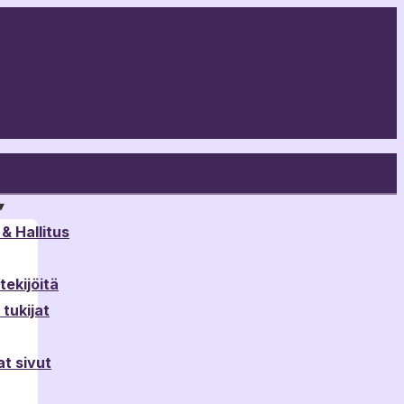
▾
& Hallitus
ekijöitä
tukijat
t sivut