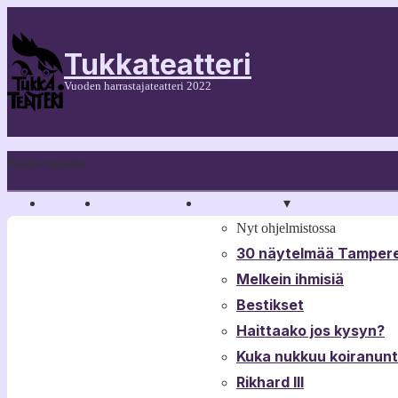
Tukkateatteri
Vuoden harrastajateatteri 2022
Päänavigaatio
Etusivu
Ajankohtaista
Ohjelmisto
▾
▾
Nyt ohjelmistossa
30 näytelmää Tampere
Melkein ihmisiä
Bestikset
Haittaako jos kysyn?
Kuka nukkuu koiranun
Rikhard III