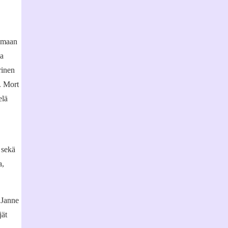
amaan
a
rinen
a. Mort
elä
 sekä
a,
 Janne
jät