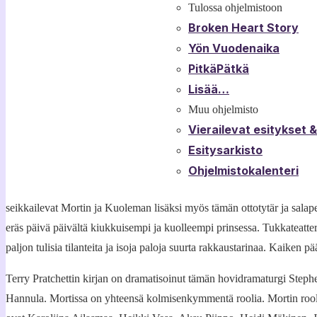
Tulossa ohjelmistoon
Broken Heart Story
Yön Vuodenaika
PitkäPätkä
Lisää…
Muu ohjelmisto
Vierailevat esitykset 
Esitysarkisto
Ohjelmistokalenteri
seikkailevat Mortin ja Kuoleman lisäksi myös tämän ottotytär ja salap
eräs päivä päivältä kiukkuisempi ja kuolleempi prinsessa. Tukkateatter
paljon tulisia tilanteita ja isoja paloja suurta rakkaustarinaa. Kaiken p
Terry Pratchettin kirjan on dramatisoinut tämän hovidramaturgi Steph
Hannula. Mortissa on yhteensä kolmisenkymmentä roolia. Mortin rooli