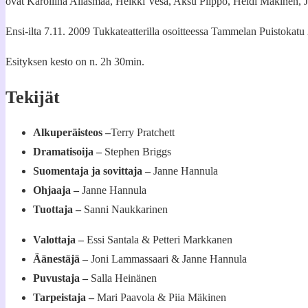
ovat Karoliina Ailasmaa, Heikki Vesa, Aksu Piippo, Heidi Mäkinen, 
Ensi-ilta 7.11. 2009 Tukkateatterilla osoitteessa Tammelan Puistokatu
Esityksen kesto on n. 2h 30min.
Tekijät
Alkuperäisteos –
Terry Pratchett
Dramatisoija –
Stephen Briggs
Suomentaja ja sovittaja –
Janne Hannula
Ohjaaja –
Janne Hannula
Tuottaja –
Sanni Naukkarinen
Valottaja –
Essi Santala & Petteri Markkanen
Äänestäjä –
Joni Lammassaari & Janne Hannula
Puvustaja –
Salla Heinänen
Tarpeistaja –
Mari Paavola & Piia Mäkinen