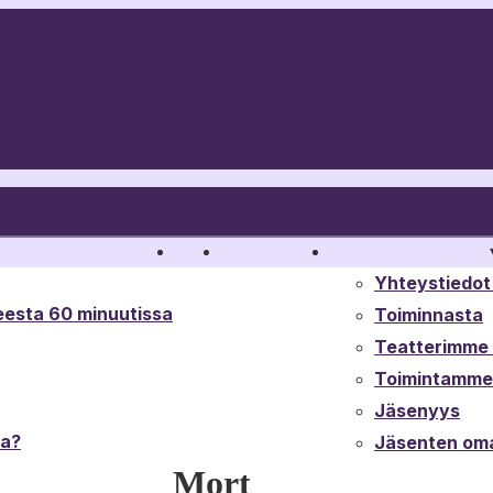
Liput
Vuokraa tila
Tukkateatterista
▾
Yhteystiedot 
esta 60 minuutissa
Toiminnasta
Teatterimme t
Toimintamme 
Jäsenyys
ta?
Jäsenten oma
Mort