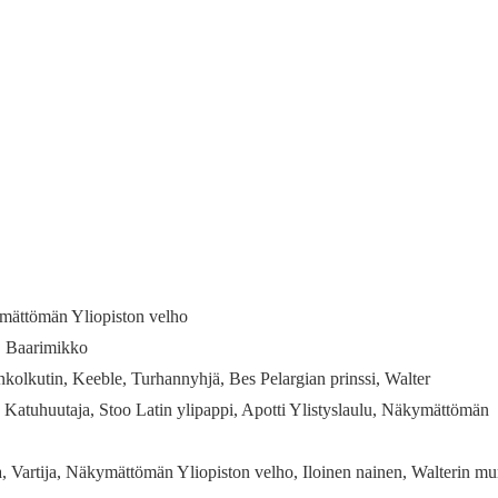
ymättömän Yliopiston velho
s, Baarimikko
nkolkutin, Keeble, Turhannyhjä, Bes Pelargian prinssi, Walter
 Katuhuutaja, Stoo Latin ylipappi, Apotti Ylistyslaulu, Näkymättömän
 Vartija, Näkymättömän Yliopiston velho, Iloinen nainen, Walterin 