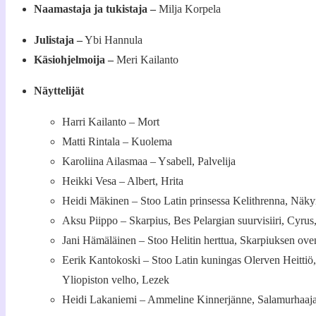
Naamastaja ja tukistaja –
Milja Korpela
Julistaja –
Ybi Hannula
Käsiohjelmoija –
Meri Kailanto
Näyttelijät
Harri Kailanto – Mort
Matti Rintala – Kuolema
Karoliina Ailasmaa – Ysabell, Palvelija
Heikki Vesa – Albert, Hrita
Heidi Mäkinen – Stoo Latin prinsessa Kelithrenna, Näk
Aksu Piippo – Skarpius, Bes Pelargian suurvisiiri, Cyru
Jani Hämäläinen – Stoo Helitin herttua, Skarpiuksen ove
Eerik Kantokoski – Stoo Latin kuningas Olerven Heittiö,
Yliopiston velho, Lezek
Heidi Lakaniemi – Ammeline Kinnerjänne, Salamurhaaja,