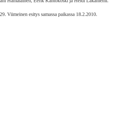
Jani Hämäläinen, Eerik Kantokoski ja Heidi Lakaniemi.
 29. Viimeinen esitys samassa paikassa 18.2.2010.