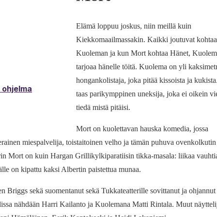
Elämä loppuu joskus, niin meillä kuin
Kiekkomaailmassakin. Kaikki joutuvat kohta
Kuoleman ja kun Mort kohtaa Hänet, Kuolem
tarjoaa hänelle töitä. Kuolema on yli kaksimet
hongankolistaja, joka pitää kissoista ja kukist
& ohjelma
taas parikymppinen uneksija, joka ei oikein vi
tiedä mistä pitäisi.
Mort on kuolettavan hauska komedia, jossa
erainen miespalvelija, toistaitoinen velho ja tämän puhuva ovenkolkutin
in Mort on kuin Hargan Grillikylkiparatiisin tikka-masala: liikaa vauhti
äälle on kipattu kaksi Albertin paistettua munaa.
en Briggs sekä suomentanut sekä Tukkateatterille sovittanut ja ohjannut
ssa nähdään Harri Kailanto ja Kuolemana Matti Rintala. Muut näytteli