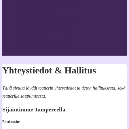
Yhteystiedot & Hallitus
Toiminnasta
Teatterimme tekijöitä
Toimintamme tukijat
Jäsenyys
Jäsenten omat sivut
Yhteystiedot & Hallitus
Tältä sivulta löydät teatterin yhteystiedot ja tietoa hallituksesta, sekä
teatterille saapumisesta.
Sijaintimme Tampereella
Postiosoite