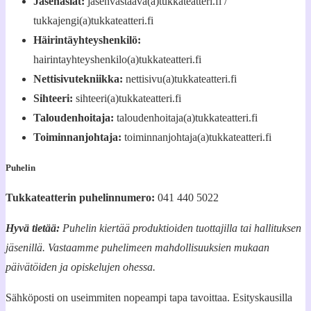
Jäsenasiat:
jasenvastaava(a)tukkateatteri.fi /
tukkajengi(a)tukkateatteri.fi
Häirintäyhteyshenkilö:
hairintayhteyshenkilo(a)tukkateatteri.fi
Nettisivutekniikka:
nettisivu(a)tukkateatteri.fi
Sihteeri:
sihteeri(a)tukkateatteri.fi
Taloudenhoitaja:
taloudenhoitaja(a)tukkateatteri.fi
Toiminnanjohtaja:
toiminnanjohtaja(a)tukkateatteri.fi
Puhelin
Tukkateatterin puhelinnumero:
041 440 5022
Hyvä tietää:
Puhelin kiertää produktioiden tuottajilla tai hallituksen
jäsenillä. Vastaamme puhelimeen mahdollisuuksien mukaan
päivätöiden ja opiskelujen ohessa.
Sähköposti on useimmiten nopeampi tapa tavoittaa. Esityskausilla