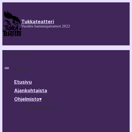
Tukkateatteri
Vuoden harrastajateatteri 2022
Päänavigaatio
Valikko
Etusivu
Ajankohtaista
Ohjelmisto
▾
▾
Nyt ohjelmistossa
30 näytelmää Tampereesta 60 minuutissa
Melkein ihmisiä