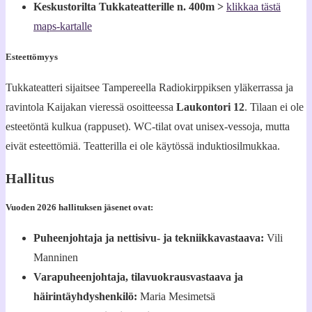
Keskustorilta Tukkateatterille n. 400m >
klikkaa tästä
maps-kartalle
Esteettömyys
Tukkateatteri sijaitsee Tampereella Radiokirppiksen yläkerrassa ja
ravintola Kaijakan vieressä osoitteessa
Laukontori 12
. Tilaan ei ole
esteetöntä kulkua (rappuset). WC-tilat ovat unisex-vessoja, mutta
eivät esteettömiä. Teatterilla ei ole käytössä induktiosilmukkaa.
Hallitus
Vuoden 2026 hallituksen jäsenet ovat:
Puheenjohtaja ja nettisivu- ja tekniikkavastaava:
Vili
Manninen
Varapuheenjohtaja, tilavuokrausvastaava ja
häirintäyhdyshenkilö:
Maria Mesimetsä