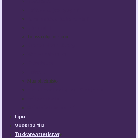
Bestikset
Haittaako jos kysyn?
Kuka nukkuu koiranunta?
Rikhard III
Tulossa ohjelmistoon
Broken Heart Story
Yön Vuodenaika
PitkäPätkä
Lisää…
Muu ohjelmisto
Vierailevat esitykset & ohjelma
Esitysarkisto
Ohjelmistokalenteri
Liput
Vuokraa tila
Tukkateatterista
▾
▾