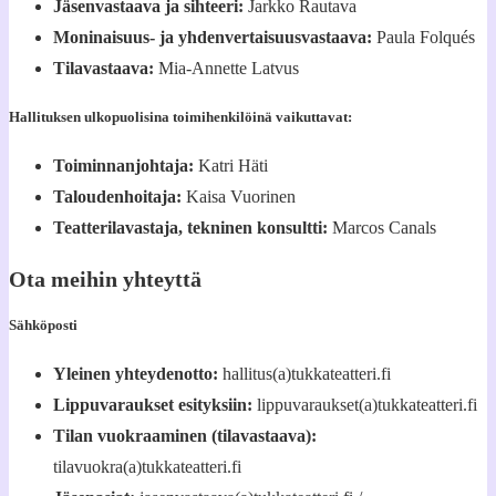
Jäsenvastaava ja sihteeri:
Jarkko Rautava
Moninaisuus- ja yhdenvertaisuusvastaava:
Paula Folqués
Tilavastaava:
Mia-Annette Latvus
Hallituksen ulkopuolisina toimihenkilöinä vaikuttavat:
Toiminnanjohtaja:
Katri Häti
Taloudenhoitaja:
Kaisa Vuorinen
Teatterilavastaja, tekninen konsultti:
Marcos Canals
Ota meihin yhteyttä
Sähköposti
Yleinen yhteydenotto:
hallitus(a)tukkateatteri.fi
Lippuvaraukset esityksiin:
lippuvaraukset(a)tukkateatteri.fi
Tilan vuokraaminen (tilavastaava):
tilavuokra(a)tukkateatteri.fi