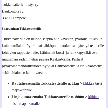
Tukkateatteriyhdistys ry
Laukontori 12
33200 Tampere
Saapuminen Tukkateatterille
Tukkateatterille on helppo saapua niin kävellen, pyörällä, julkisilla
kuin autollakin. Pyörän tai sähköpotkulaudan saat jätettyä teatterille
johtavien rappusten alle. Lähimmät bussi- ja ratikkapysäkit ovat
muutaman sadan metrin päässä Keskustorilla. Parhaat
pysäköintimahdollisuudet löytyvät Laukontorilta ja Nalkalantorilta,
sekä lähialueen kadunvarsilta.
Rautatieasemalta Tukkateatterille n. 1km >
klikkaa tästä
maps-kartalle
Linja-autoasemalta Tukkateatterille n. 800m >
klikkaa
tästä maps-kartalle