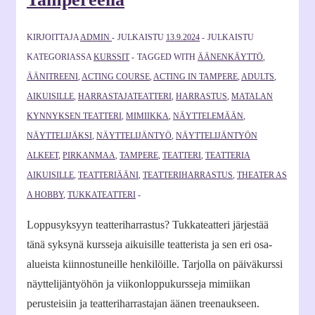
KIRJOITTAJA
ADMIN
JULKAISTU
13.9.2024
JULKAISTU
KATEGORIASSA
KURSSIT
TAGGED WITH
ÄÄNENKÄYTTÖ
,
ÄÄNITREENI
,
ACTING COURSE
,
ACTING IN TAMPERE
,
ADULTS
,
AIKUISILLE
,
HARRASTAJATEATTERI
,
HARRASTUS
,
MATALAN
KYNNYKSEN TEATTERI
,
MIMIIKKA
,
NÄYTTELEMÄÄN
,
NÄYTTELIJÄKSI
,
NÄYTTELIJÄNTYÖ
,
NÄYTTELIJÄNTYÖN
ALKEET
,
PIRKANMAA
,
TAMPERE
,
TEATTERI
,
TEATTERIA
AIKUISILLE
,
TEATTERIÄÄNI
,
TEATTERIHARRASTUS
,
THEATER AS
A HOBBY
,
TUKKATEATTERI
Loppusyksyyn teatteriharrastus? Tukkateatteri järjestää
tänä syksynä kursseja aikuisille teatterista ja sen eri osa-
alueista kiinnostuneille henkilöille. Tarjolla on päiväkurssi
näyttelijäntyöhön ja viikonloppukursseja mimiikan
perusteisiin ja teatteriharrastajan äänen treenaukseen.