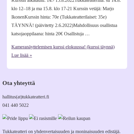
Kurssin aikataulu: 14.- 15.8.2022Tukkateatterilla: su 14.8.
klo 12–18 ja ma 15.8. klo 17-21 Kurssin vetäjä: Marjo
IkonenKurssin hinta: 70e (Tukkateatterilaiset: 35e)
TÄYNNÄ! (päivitetty 2.6.2022)Mahdollisuus osallistua
katsojaoppilaana: hinta 20€ Osallistuja …
Kameranäyttelemisen kurssi elokuussa! (kurssi täynnä)
Lue lisää »
Ota yhteyttä
hallitus(at)tukkateatteri.fi
041 440 5022
Tukkateatteri on yhdenvertaisuuden ja moninaisuuden edistäjä.