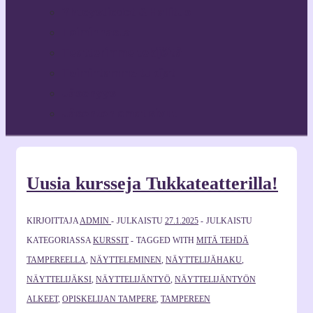
Yhteystiedot & Hallitus
Toiminnasta
Teatterimme tekijöitä
Toimintamme tukijat
Jäsenyys
Jäsenten omat sivut
Uusia kursseja Tukkateatterilla!
KIRJOITTAJA
ADMIN
JULKAISTU
27.1.2025
JULKAISTU
KATEGORIASSA
KURSSIT
TAGGED WITH
MITÄ TEHDÄ
TAMPEREELLA
,
NÄYTTELEMINEN
,
NÄYTTELIJÄHAKU
,
NÄYTTELIJÄKSI
,
NÄYTTELIJÄNTYÖ
,
NÄYTTELIJÄNTYÖN
ALKEET
,
OPISKELIJAN TAMPERE
,
TAMPEREEN