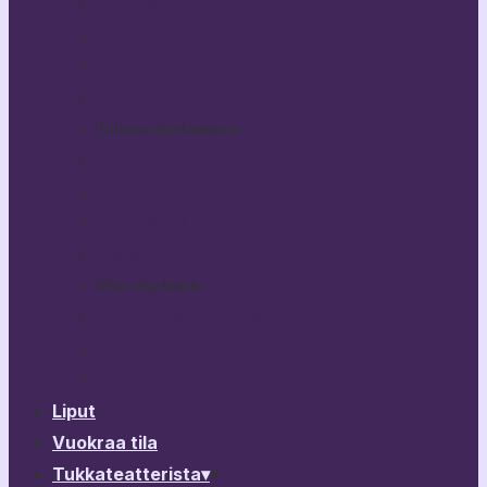
Bestikset
Haittaako jos kysyn?
Kuka nukkuu koiranunta?
Rikhard III
Tulossa ohjelmistoon
Broken Heart Story
Yön Vuodenaika
PitkäPätkä
Lisää…
Muu ohjelmisto
Vierailevat esitykset & ohjelma
Esitysarkisto
Ohjelmistokalenteri
Liput
Vuokraa tila
Tukkateatterista
▾
▾