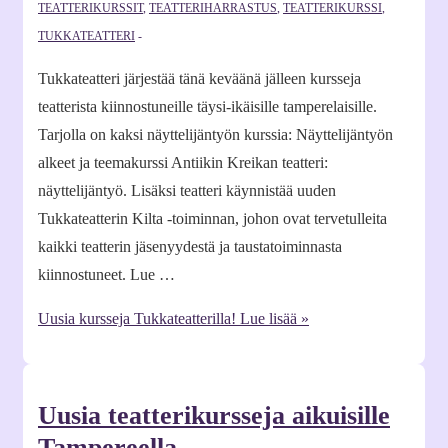
TEATTERIKURSSIT
,
TEATTERIHARRASTUS
,
TEATTERIKURSSI
,
TUKKATEATTERI
Tukkateatteri järjestää tänä keväänä jälleen kursseja
teatterista kiinnostuneille täysi-ikäisille tamperelaisille.
Tarjolla on kaksi näyttelijäntyön kurssia: Näyttelijäntyön
alkeet ja teemakurssi Antiikin Kreikan teatteri:
näyttelijäntyö. Lisäksi teatteri käynnistää uuden
Tukkateatterin Kilta -toiminnan, johon ovat tervetulleita
kaikki teatterin jäsenyydestä ja taustatoiminnasta
kiinnostuneet. Lue …
Uusia kursseja Tukkateatterilla!
Lue lisää »
Uusia teatterikursseja aikuisille
Tampereella