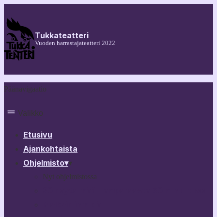
Tukkateatteri
Vuoden harrastajateatteri 2022
Päänavigaatio
Valikko
Etusivu
Ajankohtaista
Ohjelmisto
▾
▾
Nyt ohjelmistossa
30 näytelmää Tampereesta 60 minuutissa
Melkein ihmisiä