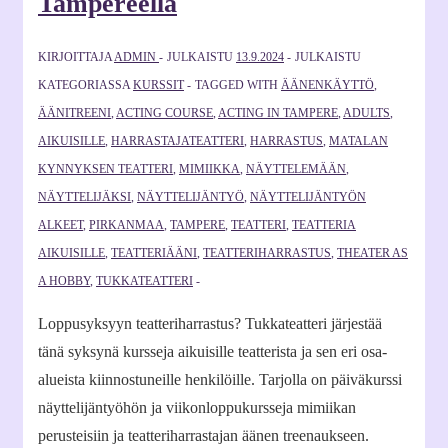
Tampereella
KIRJOITTAJA
ADMIN
JULKAISTU
13.9.2024
JULKAISTU
KATEGORIASSA
KURSSIT
TAGGED WITH
ÄÄNENKÄYTTÖ
,
ÄÄNITREENI
,
ACTING COURSE
,
ACTING IN TAMPERE
,
ADULTS
,
AIKUISILLE
,
HARRASTAJATEATTERI
,
HARRASTUS
,
MATALAN
KYNNYKSEN TEATTERI
,
MIMIIKKA
,
NÄYTTELEMÄÄN
,
NÄYTTELIJÄKSI
,
NÄYTTELIJÄNTYÖ
,
NÄYTTELIJÄNTYÖN
ALKEET
,
PIRKANMAA
,
TAMPERE
,
TEATTERI
,
TEATTERIA
AIKUISILLE
,
TEATTERIÄÄNI
,
TEATTERIHARRASTUS
,
THEATER AS
A HOBBY
,
TUKKATEATTERI
Loppusyksyyn teatteriharrastus? Tukkateatteri järjestää
tänä syksynä kursseja aikuisille teatterista ja sen eri osa-
alueista kiinnostuneille henkilöille. Tarjolla on päiväkurssi
näyttelijäntyöhön ja viikonloppukursseja mimiikan
perusteisiin ja teatteriharrastajan äänen treenaukseen.