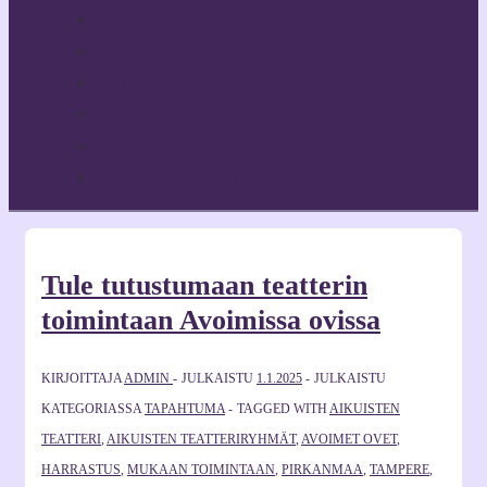
Yhteystiedot & Hallitus
Toiminnasta
Teatterimme tekijöitä
Toimintamme tukijat
Jäsenyys
Jäsenten omat sivut
Tule tutustumaan teatterin
toimintaan Avoimissa ovissa
KIRJOITTAJA
ADMIN
JULKAISTU
1.1.2025
JULKAISTU
KATEGORIASSA
TAPAHTUMA
TAGGED WITH
AIKUISTEN
TEATTERI
,
AIKUISTEN TEATTERIRYHMÄT
,
AVOIMET OVET
,
HARRASTUS
,
MUKAAN TOIMINTAAN
,
PIRKANMAA
,
TAMPERE
,