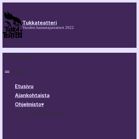
Tukkateatteri
Vuoden harrastajateatteri 2022
Päänavigaatio
Valikko
Etusivu
Ajankohtaista
Ohjelmisto
▾
▾
Nyt ohjelmistossa
30 näytelmää Tampereesta 60 minuutissa
Melkein ihmisiä