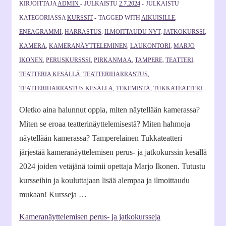
KIRJOITTAJA
ADMIN
JULKAISTU
2.7.2024
JULKAISTU
KATEGORIASSA
KURSSIT
TAGGED WITH
AIKUISILLE
,
ENEAGRAMMI
,
HARRASTUS
,
ILMOITTAUDU NYT
,
JATKOKURSSI
,
KAMERA
,
KAMERANÄYTTELEMINEN
,
LAUKONTORI
,
MARJO
IKONEN
,
PERUSKURSSSI
,
PIRKANMAA
,
TAMPERE
,
TEATTERI
,
TEATTERIA KESÄLLÄ
,
TEATTERIHARRASTUS
,
TEATTERIHARRASTUS KESÄLLÄ
,
TEKEMISTÄ
,
TUKKATEATTERI
Oletko aina halunnut oppia, miten näytellään kamerassa?
Miten se eroaa teatterinäyttelemisestä? Miten hahmoja
näytellään kamerassa? Tamperelainen Tukkateatteri
järjestää kameranäyttelemisen perus- ja jatkokurssin kesällä
2024 joiden vetäjänä toimii opettaja Marjo Ikonen. Tutustu
kursseihin ja kouluttajaan lisää alempaa ja ilmoittaudu
mukaan! Kursseja …
Kameranäyttelemisen perus- ja jatkokursseja