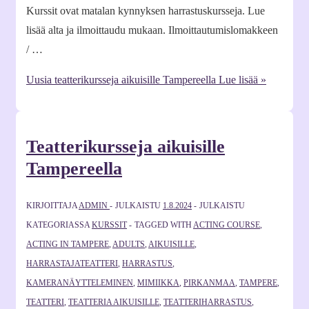
Kurssit ovat matalan kynnyksen harrastuskursseja. Lue
lisää alta ja ilmoittaudu mukaan. Ilmoittautumislomakkeen
/ …
Uusia teatterikursseja aikuisille Tampereella
Lue lisää »
Teatterikursseja aikuisille
Tampereella
KIRJOITTAJA
ADMIN
JULKAISTU
1.8.2024
JULKAISTU
KATEGORIASSA
KURSSIT
TAGGED WITH
ACTING COURSE
,
ACTING IN TAMPERE
,
ADULTS
,
AIKUISILLE
,
HARRASTAJATEATTERI
,
HARRASTUS
,
KAMERANÄYTTELEMINEN
,
MIMIIKKA
,
PIRKANMAA
,
TAMPERE
,
TEATTERI
,
TEATTERIA AIKUISILLE
,
TEATTERIHARRASTUS
,