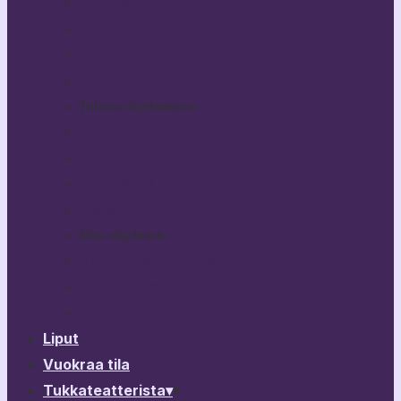
Bestikset
Haittaako jos kysyn?
Kuka nukkuu koiranunta?
Rikhard III
Tulossa ohjelmistoon
Broken Heart Story
Yön Vuodenaika
PitkäPätkä
Lisää…
Muu ohjelmisto
Vierailevat esitykset & ohjelma
Esitysarkisto
Ohjelmistokalenteri
Liput
Vuokraa tila
Tukkateatterista
▾
▾