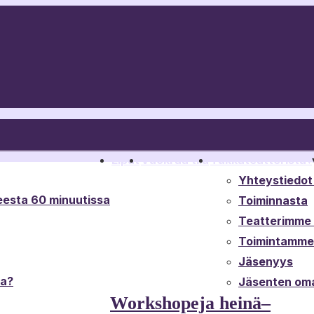
Liput
Vuokraa tila
Tukkateatterista
▾
Yhteystiedot 
esta 60 minuutissa
Toiminnasta
Teatterimme t
Toimintamme 
Jäsenyys
ta?
Jäsenten oma
Workshopeja heinä–