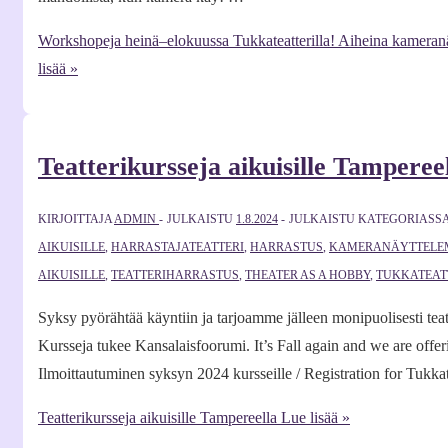
Workshopeja heinä–elokuussa Tukkateatterilla! Aiheina kameranä
lisää »
Teatterikursseja aikuisille Tamperee
KIRJOITTAJA
ADMIN
JULKAISTU
1.8.2024
JULKAISTU KATEGORIASS
AIKUISILLE
,
HARRASTAJATEATTERI
,
HARRASTUS
,
KAMERANÄYTTELE
AIKUISILLE
,
TEATTERIHARRASTUS
,
THEATER AS A HOBBY
,
TUKKATEAT
Syksy pyörähtää käyntiin ja tarjoamme jälleen monipuolisesti teatt
Kursseja tukee Kansalaisfoorumi. It’s Fall again and we are offer
Ilmoittautuminen syksyn 2024 kursseille / Registration for Tukka
Teatterikursseja aikuisille Tampereella
Lue lisää »