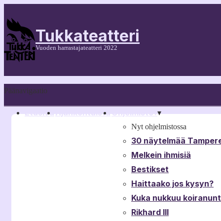
Tukkateatteri
Vuoden harrastajateatteri 2022
Päänavigaatio
Etusivu
Ajankohtaista
Ohjelmisto
▾
▾
Nyt ohjelmistossa
30 näytelmää Tampere
Melkein ihmisiä
Bestikset
Haittaako jos kysyn?
Kuka nukkuu koiranun
Rikhard III