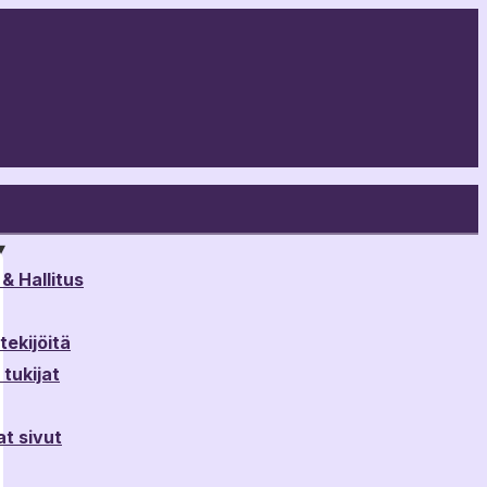
▾
& Hallitus
ekijöitä
tukijat
t sivut