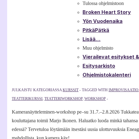
Tulossa ohjelmistoon
Broken Heart Story
Yön Vuodenaika
PitkäPätkä
Lisää…
Muu ohjelmisto
Vierailevat esitykset 
Esitysarkisto
Ohjelmistokalenteri
JULKAISTU KATEGORIASSA
KURSSIT
TAGGED WITH
IMPROVISAATIO
TEATTERIKURSSI
,
TEATTERIWORKSHOP
,
WORKSHOP
Kameranäytteleminen-workshop pe–su 31.7.–2.8.2026 Tukkateatteri
kouluttajana toimii Marjo Ikonen. Haluatko luoda minkä tahansa 
edessä? Tervetuloa löytämään itsestäsi uusia ulottuvuuksia Eneag
mahdollista, kun kamera käy! …