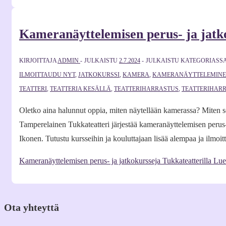
Kameranäyttelemisen perus- ja jatko
KIRJOITTAJA
ADMIN
JULKAISTU
2.7.2024
JULKAISTU KATEGORIASS
ILMOITTAUDU NYT
,
JATKOKURSSI
,
KAMERA
,
KAMERANÄYTTELEMIN
TEATTERI
,
TEATTERIA KESÄLLÄ
,
TEATTERIHARRASTUS
,
TEATTERIHAR
Oletko aina halunnut oppia, miten näytellään kamerassa? Miten s
Tamperelainen Tukkateatteri järjestää kameranäyttelemisen perus- 
Ikonen. Tutustu kursseihin ja kouluttajaan lisää alempaa ja ilm
Kameranäyttelemisen perus- ja jatkokursseja Tukkateatterilla
Lue 
Ota yhteyttä