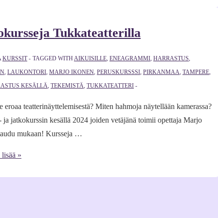
kursseja Tukkateatterilla
A
KURSSIT
TAGGED WITH
AIKUISILLE
,
ENEAGRAMMI
,
HARRASTUS
,
EN
,
LAUKONTORI
,
MARJO IKONEN
,
PERUSKURSSSI
,
PIRKANMAA
,
TAMPERE
,
RASTUS KESÄLLÄ
,
TEKEMISTÄ
,
TUKKATEATTERI
e eroaa teatterinäyttelemisestä? Miten hahmoja näytellään kamerassa?
ja jatkokurssin kesällä 2024 joiden vetäjänä toimii opettaja Marjo
oittaudu mukaan! Kursseja …
lisää »