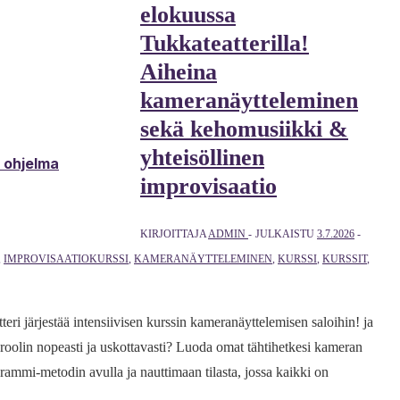
elokuussa
Tukkateatterilla!
Aiheina
kameranäytteleminen
sekä kehomusiikki &
yhteisöllinen
& ohjelma
improvisaatio
KIRJOITTAJA
ADMIN
JULKAISTU
3.7.2026
,
IMPROVISAATIOKURSSI
,
KAMERANÄYTTELEMINEN
,
KURSSI
,
KURSSIT
,
 järjestää intensiivisen kurssin kameranäyttelemisen saloihin! ja
roolin nopeasti ja uskottavasti? Luoda omat tähtihetkesi kameran
rammi-metodin avulla ja nauttimaan tilasta, jossa kaikki on