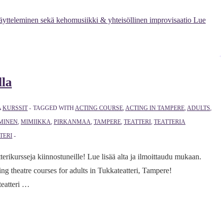
ytteleminen sekä kehomusiikki & yhteisöllinen improvisaatio
Lue
lla
A
KURSSIT
TAGGED WITH
ACTING COURSE
,
ACTING IN TAMPERE
,
ADULTS
,
MINEN
,
MIMIIKKA
,
PIRKANMAA
,
TAMPERE
,
TEATTERI
,
TEATTERIA
TERI
erikursseja kiinnostuneille! Lue lisää alta ja ilmoittaudu mukaan.
ing theatre courses for adults in Tukkateatteri, Tampere!
teatteri …