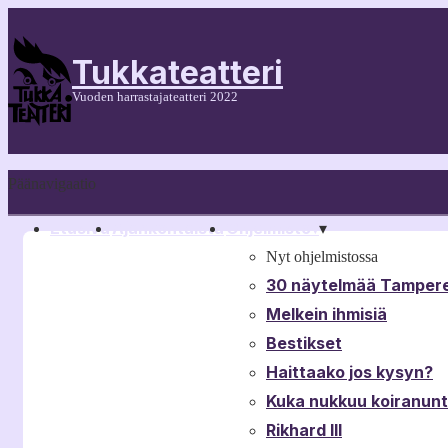
Tukkateatteri
Vuoden harrastajateatteri 2022
Päänavigaatio
Etusivu
Ajankohtaista
Ohjelmisto
▾
▾
Nyt ohjelmistossa
30 näytelmää Tampere
Melkein ihmisiä
Bestikset
Haittaako jos kysyn?
Kuka nukkuu koiranun
Rikhard III