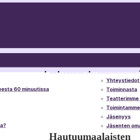
Liput
Vuokraa tila
Tukkateatterista
▾
Yhteystiedot 
esta 60 minuutissa
Toiminnasta
Teatterimme t
Toimintamme 
Jäsenyys
ta?
Jäsenten oma
Hautuumaalaisten