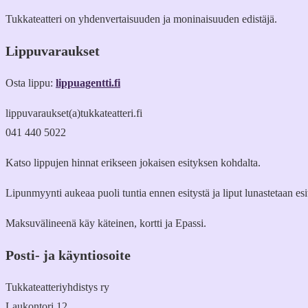
Tukkateatteri on yhdenvertaisuuden ja moninaisuuden edistäjä.
Lippuvaraukset
Osta lippu:
lippuagentti.fi
lippuvaraukset(a)tukkateatteri.fi
041 440 5022
Katso lippujen hinnat erikseen jokaisen esityksen kohdalta.
Lipunmyynti aukeaa puoli tuntia ennen esitystä ja liput lunastetaan es
Maksuvälineenä käy käteinen, kortti ja Epassi.
Posti- ja käyntiosoite
Tukkateatteriyhdistys ry
Laukontori 12