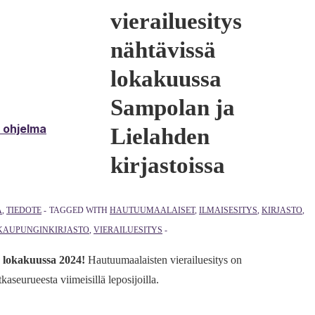
vierailuesitys
nähtävissä
lokakuussa
Sampolan ja
& ohjelma
Lielahden
kirjastoissa
Ä
,
TIEDOTE
TAGGED WITH
HAUTUUMAALAISET
,
ILMAISESITYS
,
KIRJASTO
,
KAUPUNGINKIRJASTO
,
VIERAILUESITYS
a lokakuussa 2024!
Hautuumaalaisten vierailuesitys on
aseurueesta viimeisillä leposijoilla.