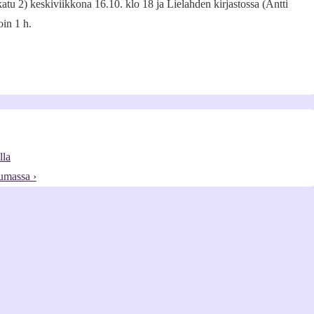
tu 2) keskiviikkona 16.10. klo 18 ja Lielahden kirjastossa (Antti
oin 1 h.
lla
umassa ›