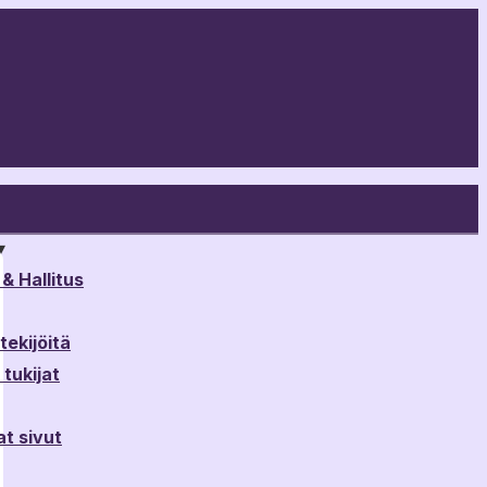
▾
& Hallitus
ekijöitä
tukijat
t sivut