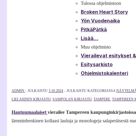
Tulossa ohjelmistoon
Broken Heart Story
Yön Vuodenaika
PitkäPätkä
Lisää…
Muu ohjelmisto
Vierailevat esitykset 
Esitysarkisto
Ohjelmistokalenteri
ADMIN
JULKAISTU
3.10.2024
JULKAISTU KATEGORIASSA
NÄYTELM
LIELAHDEN KIRJASTO
,
SAMPOLAN KIRJASTO
,
TAMPERE
,
TAMPEREEN 
Hautuumaalaiset
vierailee Tampereen kaupunginkirjastoiss
lämminhenkinen kollaasi lauluja ja monologeja salaperäisestä matk