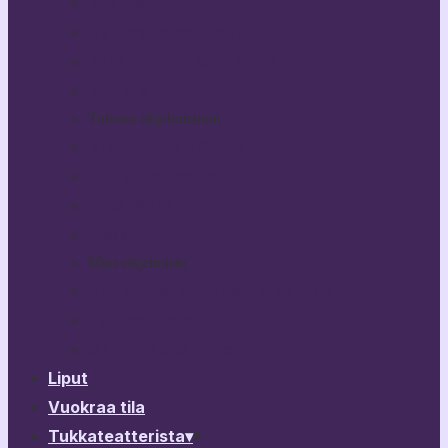
Bestikset
Haittaako jos kysyn?
Kuka nukkuu koiranunta?
Rikhard III
Tulossa ohjelmistoon
Broken Heart Story
Yön Vuodenaika
PitkäPätkä
Lisää…
Muu ohjelmisto
Vierailevat esitykset & ohjelma
Esitysarkisto
Ohjelmistokalenteri
Liput
Vuokraa tila
Tukkateatterista
▾
▾