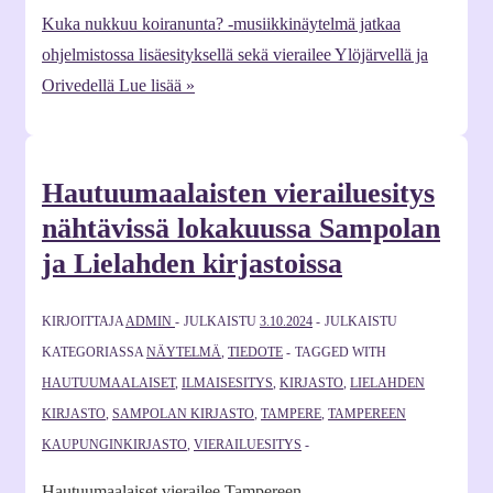
Kuka nukkuu koiranunta? -musiikkinäytelmä jatkaa
ohjelmistossa lisäesityksellä sekä vierailee Ylöjärvellä ja
Orivedellä
Lue lisää »
Hautuumaalaisten vierailuesitys
nähtävissä lokakuussa Sampolan
ja Lielahden kirjastoissa
KIRJOITTAJA
ADMIN
JULKAISTU
3.10.2024
JULKAISTU
KATEGORIASSA
NÄYTELMÄ
,
TIEDOTE
TAGGED WITH
HAUTUUMAALAISET
,
ILMAISESITYS
,
KIRJASTO
,
LIELAHDEN
KIRJASTO
,
SAMPOLAN KIRJASTO
,
TAMPERE
,
TAMPEREEN
KAUPUNGINKIRJASTO
,
VIERAILUESITYS
Hautuumaalaiset vierailee Tampereen