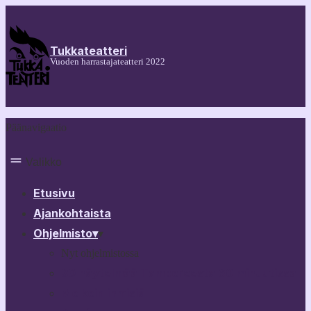
Tukkateatteri
Vuoden harrastajateatteri 2022
Päänavigaatio
Valikko
Etusivu
Ajankohtaista
Ohjelmisto
▾
▾
Nyt ohjelmistossa
30 näytelmää Tampereesta 60 minuutissa
Melkein ihmisiä