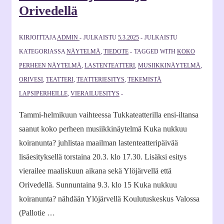
Orivedellä
KIRJOITTAJA
ADMIN
JULKAISTU
5.3.2025
JULKAISTU
KATEGORIASSA
NÄYTELMÄ
,
TIEDOTE
TAGGED WITH
KOKO
PERHEEN NÄYTELMÄ
,
LASTENTEATTERI
,
MUSIIKKINÄYTELMÄ
,
ORIVESI
,
TEATTERI
,
TEATTERIESITYS
,
TEKEMISTÄ
LAPSIPERHEILLE
,
VIERAILUESITYS
Tammi-helmikuun vaihteessa Tukkateatterilla ensi-iltansa
saanut koko perheen musiikkinäytelmä Kuka nukkuu
koiranunta? juhlistaa maailman lastenteatteripäivää
lisäesityksellä torstaina 20.3. klo 17.30. Lisäksi esitys
vierailee maaliskuun aikana sekä Ylöjärvellä että
Orivedellä. Sunnuntaina 9.3. klo 15 Kuka nukkuu
koiranunta? nähdään Ylöjärvellä Koulutuskeskus Valossa
(Pallotie …