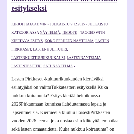
esitykseksi
KIRJOITTAJA
ADMIN
JULKAISTU
9.12.2025
JULKAISTU
KATEGORIASSA
NÄYTELMÄ
,
TIEDOTE
TAGGED WITH
KIERTÄVÄ ESITYS
,
KOKO PERHEEN NÄYTELMÄ
,
LASTEN
PIRKKASET
,
LASTENKULTTUURI
,
LASTENKULTTUURIKUUKAUSI
,
LASTENNÄYTELMÄ
,
LASTENTEATTERI
,
SATUNÄYTELMÄ
Lasten Pirkkaset -kulttuurikuukauden kiertäväksi
esiintyjäksi on valittuTukkateatteri esityksellä Kuka
nukkuu koiranunta? Esitys kiertää helmikuussa
2026Pirkanmaan kunnissa ilahduttamassa lapsia ja
lapsenmielisiä. Kiertueella kuuluu iloisestiPirkkasten
vuoden 2026 teema, joka nostaa esiin kiltteyttä, empatiaa
sekä lasten omaataidetta. Kuka nukkuu koiranunta? on