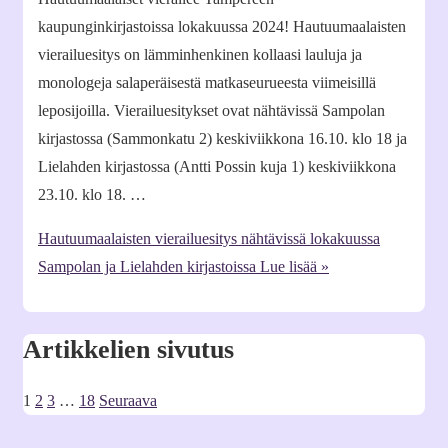
kaupunginkirjastoissa lokakuussa 2024! Hautuumaalaisten
vierailuesitys on lämminhenkinen kollaasi lauluja ja
monologeja salaperäisestä matkaseurueesta viimeisillä
leposijoilla. Vierailuesitykset ovat nähtävissä Sampolan
kirjastossa (Sammonkatu 2) keskiviikkona 16.10. klo 18 ja
Lielahden kirjastossa (Antti Possin kuja 1) keskiviikkona
23.10. klo 18. …
Hautuumaalaisten vierailuesitys nähtävissä lokakuussa
Sampolan ja Lielahden kirjastoissa
Lue lisää »
Artikkelien sivutus
1
2
3
…
18
Seuraava