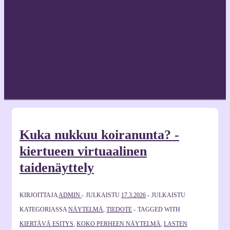
Yhteystiedot & Hallitus
Toiminnasta
Teatterimme tekijöitä
Toimintamme tukijat
Jäsenyys
Jäsenten omat sivut
Kuka nukkuu koiranunta? -
kiertueen virtuaalinen
taidenäyttely
KIRJOITTAJA
ADMIN
JULKAISTU
17.3.2026
JULKAISTU
KATEGORIASSA
NÄYTELMÄ
,
TIEDOTE
TAGGED WITH
KIERTÄVÄ ESITYS
,
KOKO PERHEEN NÄYTELMÄ
,
LASTEN