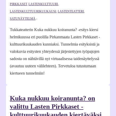
PIRKKASET
,
LASTENKULTTUURI
,
LASTENKULTTUURIKUUKAUSI
,
LASTENTEATTERI
,
SATUNÄYTELMÄ
Tukkateatterin Kuka nukkuu koiranunta? -esitys kiersi
helmikuussa eri puolilla Pirkanmaata Lasten Pirkkaset -
kulttuurikuukauden kunniaksi. Tunnelmia esityksistä ja
valokuvia esitysten yhteydessä järjestettyjen työpajojen
sadosta on nähtävillä nyt virtuaalisessa taidenäyttelyssä
(avautuu uuteen välilehteen). Tervetuloa tutustumaan
kiertueen tunnelmiin!
Kuka nukkuu koiranunta? on
valittu Lasten Pirkkaset -
kulttuurikuukauden kiertäväksi