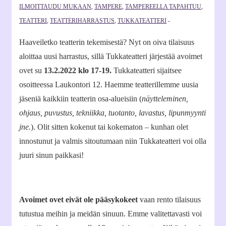
ILMOITTAUDU MUKAAN
,
TAMPERE
,
TAMPEREELLA TAPAHTUU
,
TEATTERI
,
TEATTERIHARRASTUS
,
TUKKATEATTERI
Haaveiletko teatterin tekemisestä? Nyt on oiva tilaisuus
aloittaa uusi harrastus, sillä Tukkateatteri järjestää avoimet
ovet su
13.2.2022 klo 17-19.
Tukkateatteri sijaitsee
osoitteessa Laukontori 12. Haemme teatterillemme uusia
jäseniä kaikkiin teatterin osa-alueisiin (
näytteleminen,
ohjaus, puvustus, tekniikka, tuotanto, lavastus, lipunmyynti
jne.
). Olit sitten kokenut tai kokematon – kunhan olet
innostunut ja valmis sitoutumaan niin Tukkateatteri voi olla
juuri sinun paikkasi!
Avoimet ovet eivät ole pääsykokeet
vaan rento tilaisuus
tutustua meihin ja meidän sinuun. Emme valitettavasti voi