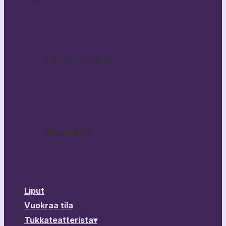
Bestikset
Haittaako jos kysyn?
Kuka nukkuu koiranunta?
Rikhard III
Tulossa ohjelmistoon
Broken Heart Story
Yön Vuodenaika
PitkäPätkä
Lisää…
Muu ohjelmisto
Vierailevat esitykset & ohjelma
Esitysarkisto
Ohjelmistokalenteri
Liput
Vuokraa tila
Tukkateatterista
▾
▾