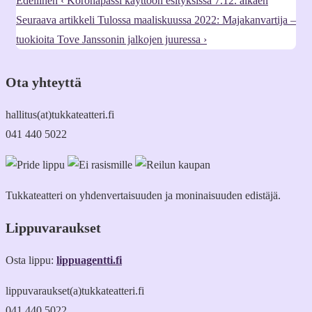
Edellinen
‹ Koronapassi käyttöön esityksissä 7.12. alkaen
Seuraava artikkeli
Tulossa maaliskuussa 2022: Majakanvartija –
tuokioita Tove Janssonin jalkojen juuressa ›
Ota yhteyttä
hallitus(at)tukkateatteri.fi
041 440 5022
Tukkateatteri on yhdenvertaisuuden ja moninaisuuden edistäjä.
Lippuvaraukset
Osta lippu:
lippuagentti.fi
lippuvaraukset(a)tukkateatteri.fi
041 440 5022