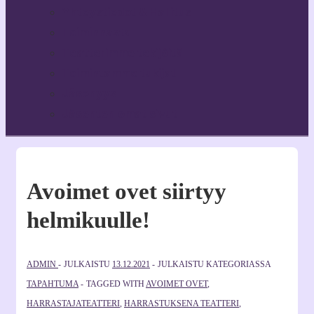
Yhteystiedot & Hallitus
Toiminnasta
Teatterimme tekijöitä
Toimintamme tukijat
Jäsenyys
Jäsenten omat sivut
Avoimet ovet siirtyy
helmikuulle!
ADMIN
JULKAISTU
13.12.2021
JULKAISTU KATEGORIASSA
TAPAHTUMA
TAGGED WITH
AVOIMET OVET
,
HARRASTAJATEATTERI
,
HARRASTUKSENA TEATTERI
,