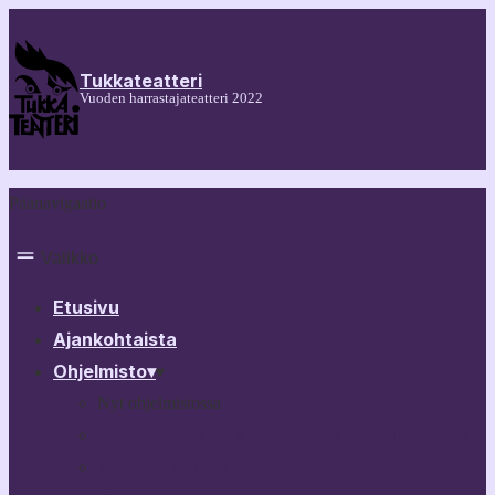
Tukkateatteri
Vuoden harrastajateatteri 2022
Päänavigaatio
Valikko
Etusivu
Ajankohtaista
Ohjelmisto
▾
▾
Nyt ohjelmistossa
30 näytelmää Tampereesta 60 minuutissa
Melkein ihmisiä