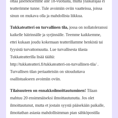
ottaa jäseneksemme alle 18-vuotiaita, mutta yläikärajaa ei
teatterimme tunne. Tule avoimiin oviin vaatteissa, joissa
sinun on mukava olla ja mahdollista liikkua.
Tukkateatteri on turvallinen tila,
jossa on nollatoleranssi
kaikelle häirinnälle ja syrjinnälle. Teemme kaikkemme,
ettei kukaan joudu kokemaan teatterillamme henkistä tai
fyysistä turvattomuutta. Lue turvallisesta tilasta
Tukkateatterilla lisää täältä:
http://tukkateatteri.fi/tukkateatteri-on-turvallinen-tila/ .
Turvallisen tilan periaatteisiin on sitouduttava
osallistuakseen avoimiin oviin.
Tilaisuuteen on ennakkoilmoittautuminen!
Tilaan
mahtuu 20 ensimmäiseksi ilmoittautunutta. Jos olet
ilmoittautunut, mutta et jostain syystä pääsekään paikalle,
ilmoitathan asiasta mahdollisimman pian sähköpostilla