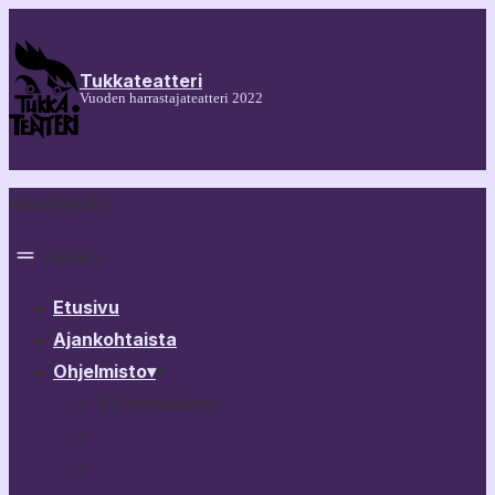
Tukkateatteri
Vuoden harrastajateatteri 2022
Päänavigaatio
Valikko
Etusivu
Ajankohtaista
Ohjelmisto
▾
▾
Nyt ohjelmistossa
30 näytelmää Tampereesta 60 minuutissa
Melkein ihmisiä