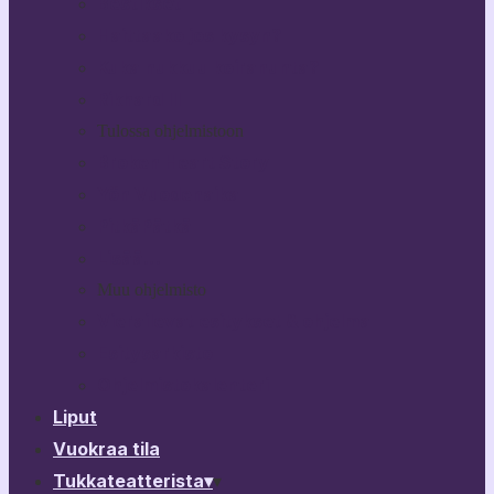
Bestikset
Haittaako jos kysyn?
Kuka nukkuu koiranunta?
Rikhard III
Tulossa ohjelmistoon
Broken Heart Story
Yön Vuodenaika
PitkäPätkä
Lisää…
Muu ohjelmisto
Vierailevat esitykset & ohjelma
Esitysarkisto
Ohjelmistokalenteri
Liput
Vuokraa tila
Tukkateatterista
▾
▾