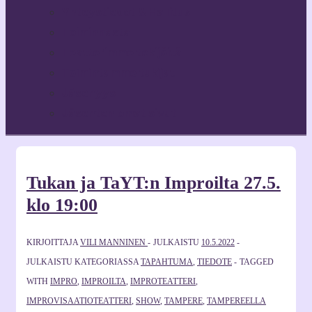
Yhteystiedot & Hallitus
Toiminnasta
Teatterimme tekijöitä
Toimintamme tukijat
Jäsenyys
Jäsenten omat sivut
Tukan ja TaYT:n Improilta 27.5.
klo 19:00
KIRJOITTAJA
VILI MANNINEN
JULKAISTU
10.5.2022
JULKAISTU KATEGORIASSA
TAPAHTUMA
,
TIEDOTE
TAGGED
WITH
IMPRO
,
IMPROILTA
,
IMPROTEATTERI
,
IMPROVISAATIOTEATTERI
,
SHOW
,
TAMPERE
,
TAMPEREELLA