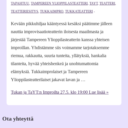
TAPAHTUU
,
TAMPEREEN YLIOPPILASTEATTERI
,
TAYT
,
TEATTERI
,
TEATTERIESITYS
,
TUKKAIMPRO
,
TUKKATEATTERI
Kevään pikkuhiljaa kääntyessä kesäksi päätimme jälleen
nauttia improvisaatioteatterin iloisesta maailmasta ja
järjestää Tampereen Ylioppilasteatterin kanssa yhteisen
improillan. Yhdistämme siis voimamme tarjotaksemme
riemua, rakkautta, suuria tunteita, yllätyksiä, hankalia
tilanteita, hyvää yhteishenkeä ja unohtumattomia
elämyksiä. Tukkaimprolaiset ja Tampereen
Ylioppilasteatterilaiset jakavat lavan ja …
Tukan ja TaYT:n Improilta 27.5. klo 19:00
Lue lisää »
Ota yhteyttä