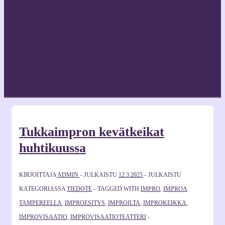
Yhteystiedot & Hallitus
Toiminnasta
Teatterimme tekijöitä
Toimintamme tukijat
Jäsenyys
Jäsenten omat sivut
Tukkaimpron kevätkeikat
huhtikuussa
KIRJOITTAJA
ADMIN
JULKAISTU
12.3.2025
JULKAISTU
KATEGORIASSA
TIEDOTE
TAGGED WITH
IMPRO
,
IMPROA
TAMPEREELLA
,
IMPROESITYS
,
IMPROILTA
,
IMPROKEIKKA
,
IMPROVISAATIO
,
IMPROVISAATIOTEATTERI