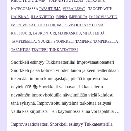
KIRJOITTAJA
ADMIN
JULKAISTU
2.11.2022
JULKAISTU
KATEGORIASSA
TAPAHTUMA
,
VIERAILEVAT
TAGGED WITH
HAUSKAA
,
ILLANVIETTO
,
IMPRO
,
IMPROILTA
,
IMPROVISAATIO
,
IMPROVISAATIOTEATTERI
,
IMPROVISOITU NÄYTELMÄ
,
KULTTUURI
,
LAUKONTORI
,
MARRASKUU
,
MITÄ TEHDÄ
TAMPEREELLA
,
NUORET
,
SNORKKELI
,
TAMPERE
,
TAMPEREELLA
TAPAHTUU
,
TEATTERI
,
TUKKATEATTERI
Snorkkeli esiintyy Tukkateatterilla! Improvisaatioteatteri
Snorkkeli palaa kolmen vuoden tauon jälkeen teatteritilaan
tekemään impron kuningaslajia, pitkää improvisoitua
näytelmää! 🎭 Snorkkelit valtaavat Tukkateatterin
näyttämön improvisoiduilla näytelmillään vielä kahdesti
tänä syksynä. Improvisoitu näytelmä tarkoittaa esitystä
vailla käsikirjoitusta – eli käytännössä siinä voi tapahtua …
Improvisaatioteatteri Snorkkeli esiintyy Tukkateatterilla