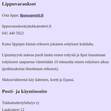
Lippuvaraukset
Osta lippu:
lippuagentti.fi
lippuvaraukset(a)tukkateatteri.fi
041 440 5022
Katso lippujen hinnat erikseen jokaisen esityksen kohdalta.
Lipunmyynti aukeaa puoli tuntia ennen esitystä ja liput lunastetaan
esitykseen saapuessa viimeistään 10 minuuttia ennen esityksen alkua
(poikkeuksista ilmoitetaan erikseen).
Maksuvälineenä käy käteinen, kortti ja Epassi.
Posti- ja käyntiosoite
Tukkateatteriyhdistys ry
Laukontori 12