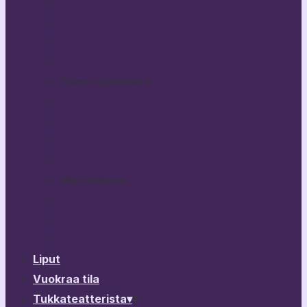
Bestikset
Haittaako jos kysyn?
Kuka nukkuu koiranunta?
Rikhard III
Tulossa ohjelmistoon
Broken Heart Story
Yön Vuodenaika
PitkäPätkä
Lisää…
Muu ohjelmisto
Vierailevat esitykset & ohjelma
Esitysarkisto
Ohjelmistokalenteri
Liput
Vuokraa tila
Tukkateatterista
▾
▾