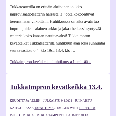
Tukkateatterilla on erittäin aktiivinen joukko
improvisaatioteatterin harrastajia, jotka kokoontuvat
treenaamaan viikoittain. Huhtikuussa on aika avata tuo
improilijoiden salainen arkku ja jakaa hetkessä syntyvää
teatteria koko kansan nautittavaksi! Tukkaimpron
kevätkeikat Tukkateatterilla huhtikuun ajan joka sunnuntai
seuraavasti:su 6.4. klo 19su 13.4. klo …
Tukkaimpron kevätkeikat huhtikuussa
Lue lisää »
TukkaImpron kevätkeikka 13.4.
KIRJOITTAJA
ADMIN
JULKAISTU
9.4.2024
JULKAISTU
KATEGORIASSA
TAPAHTUMA
TAGGED WITH
FREEFORM
,
IMPRO
,
IMPROA
,
IMPROA TAMPEREELLA
,
IMPROILTA
,