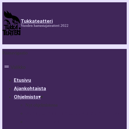
Tukkateatteri
Vuoden harrastajateatteri 2022
Päänavigaatio
Valikko
Etusivu
Ajankohtaista
Ohjelmisto
▾
▾
Nyt ohjelmistossa
30 näytelmää Tampereesta 60 minuutissa
Melkein ihmisiä