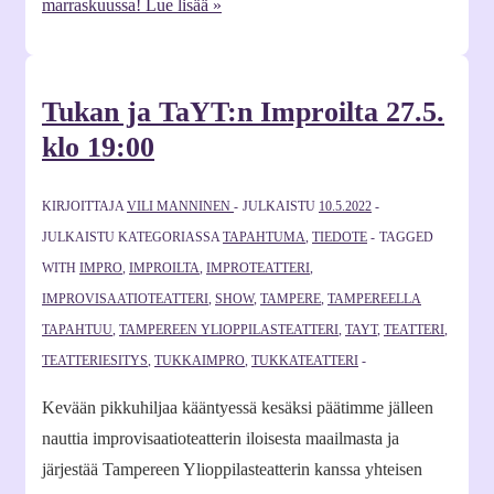
marraskuussa!
Lue lisää »
Tukan ja TaYT:n Improilta 27.5.
klo 19:00
KIRJOITTAJA
VILI MANNINEN
JULKAISTU
10.5.2022
JULKAISTU KATEGORIASSA
TAPAHTUMA
,
TIEDOTE
TAGGED
WITH
IMPRO
,
IMPROILTA
,
IMPROTEATTERI
,
IMPROVISAATIOTEATTERI
,
SHOW
,
TAMPERE
,
TAMPEREELLA
TAPAHTUU
,
TAMPEREEN YLIOPPILASTEATTERI
,
TAYT
,
TEATTERI
,
TEATTERIESITYS
,
TUKKAIMPRO
,
TUKKATEATTERI
Kevään pikkuhiljaa kääntyessä kesäksi päätimme jälleen
nauttia improvisaatioteatterin iloisesta maailmasta ja
järjestää Tampereen Ylioppilasteatterin kanssa yhteisen