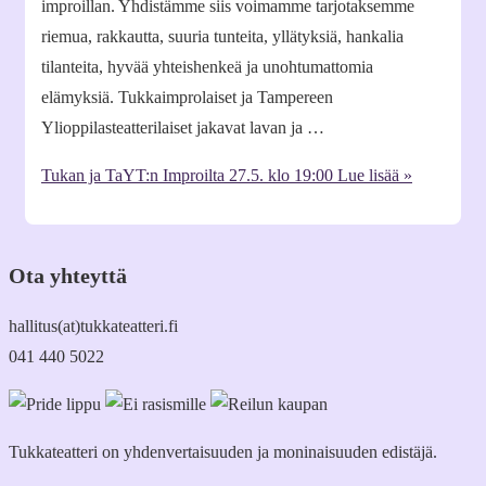
improillan. Yhdistämme siis voimamme tarjotaksemme
riemua, rakkautta, suuria tunteita, yllätyksiä, hankalia
tilanteita, hyvää yhteishenkeä ja unohtumattomia
elämyksiä. Tukkaimprolaiset ja Tampereen
Ylioppilasteatterilaiset jakavat lavan ja …
Tukan ja TaYT:n Improilta 27.5. klo 19:00
Lue lisää »
Ota yhteyttä
hallitus(at)tukkateatteri.fi
041 440 5022
Tukkateatteri on yhdenvertaisuuden ja moninaisuuden edistäjä.