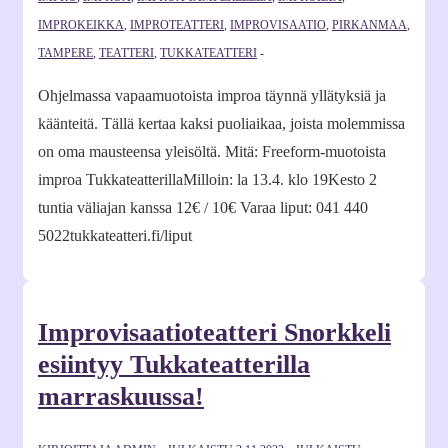
IMPROKEIKKA
,
IMPROTEATTERI
,
IMPROVISAATIO
,
PIRKANMAA
,
TAMPERE
,
TEATTERI
,
TUKKATEATTERI
Ohjelmassa vapaamuotoista improa täynnä yllätyksiä ja
käänteitä. Tällä kertaa kaksi puoliaikaa, joista molemmissa
on oma mausteensa yleisöltä. Mitä: Freeform-muotoista
improa TukkateatterillaMilloin: la 13.4. klo 19Kesto 2
tuntia väliajan kanssa 12€ / 10€ Varaa liput: 041 440
5022tukkateatteri.fi/liput
Improvisaatioteatteri Snorkkeli
esiintyy Tukkateatterilla
marraskuussa!