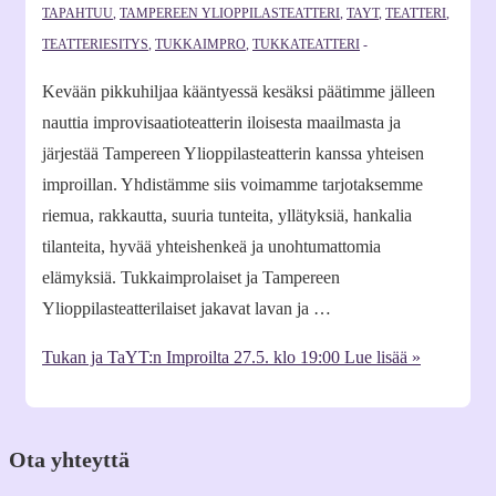
TAPAHTUU
,
TAMPEREEN YLIOPPILASTEATTERI
,
TAYT
,
TEATTERI
,
TEATTERIESITYS
,
TUKKAIMPRO
,
TUKKATEATTERI
Kevään pikkuhiljaa kääntyessä kesäksi päätimme jälleen
nauttia improvisaatioteatterin iloisesta maailmasta ja
järjestää Tampereen Ylioppilasteatterin kanssa yhteisen
improillan. Yhdistämme siis voimamme tarjotaksemme
riemua, rakkautta, suuria tunteita, yllätyksiä, hankalia
tilanteita, hyvää yhteishenkeä ja unohtumattomia
elämyksiä. Tukkaimprolaiset ja Tampereen
Ylioppilasteatterilaiset jakavat lavan ja …
Tukan ja TaYT:n Improilta 27.5. klo 19:00
Lue lisää »
Ota yhteyttä