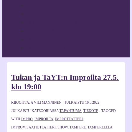
Yhteystiedot & Hallitus
Toiminnasta
Teatterimme tekijöitä
Toimintamme tukijat
Jäsenyys
Jäsenten omat sivut
Tukan ja TaYT:n Improilta 27.5.
klo 19:00
KIRJOITTAJA
VILI MANNINEN
JULKAISTU
10.5.2022
JULKAISTU KATEGORIASSA
TAPAHTUMA
,
TIEDOTE
TAGGED
WITH
IMPRO
,
IMPROILTA
,
IMPROTEATTERI
,
IMPROVISAATIOTEATTERI
,
SHOW
,
TAMPERE
,
TAMPEREELLA