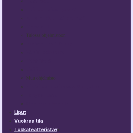
Bestikset
Haittaako jos kysyn?
Kuka nukkuu koiranunta?
Rikhard III
Tulossa ohjelmistoon
Broken Heart Story
Yön Vuodenaika
PitkäPätkä
Lisää…
Muu ohjelmisto
Vierailevat esitykset & ohjelma
Esitysarkisto
Ohjelmistokalenteri
Liput
Vuokraa tila
Tukkateatterista
▾
▾