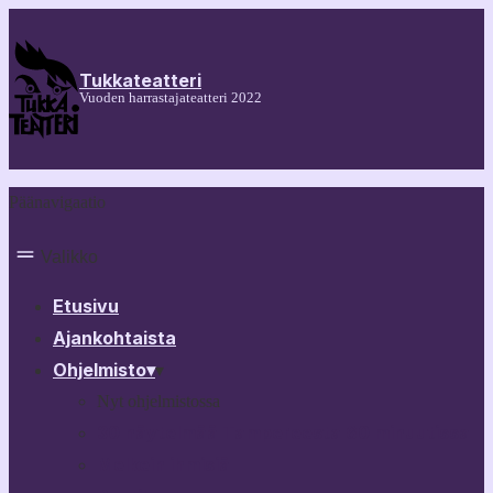
Tukkateatteri
Vuoden harrastajateatteri 2022
Päänavigaatio
Valikko
Etusivu
Ajankohtaista
Ohjelmisto
▾
▾
Nyt ohjelmistossa
30 näytelmää Tampereesta 60 minuutissa
Melkein ihmisiä