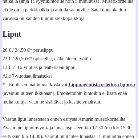
ratikalla (linja 1) Pyynikintorille noin 5 minuutissa. Museokorttelilla
ei ole omia parkkipaikkoja autolla saapuville. Satakunnankadun
varressa on kahden tunnin kiekkopaikkoja.
Liput
26 € / 24,50 €* peruslippu
22 € / 20,50 €* opiskelija, eläkeläinen, työtön
13 € 7–16-vuotias ja teatterialan lippu
Alle 7-vuotiaat ilmaiseksi
*= Edullisemmat hinnat koskevat
Lippuagentista ostettuja lippuja
(avautuu uuteen ikkunaan). Ilmoitettuihin hintoihin ei lisätä enää
muita kuluja, vaan ne sisältävät jo käsittelymaksun.
Varatut liput lunastetaan ennen esitystä Amurin museokorttelilta.
Avaamme lipunmyynti- ja lunastuspisteen klo 17.30 (ma klo 15.30
esityksiin klo 14.30). Varatut liput tulee lunastaa 15 minuuttia ennen