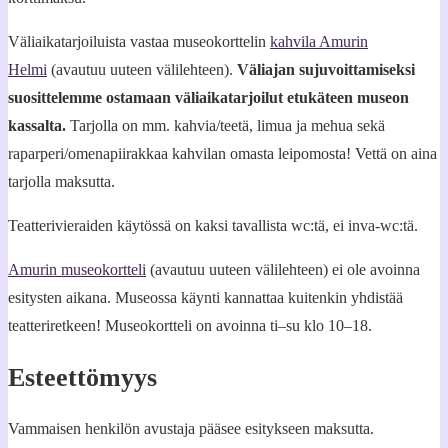
Väliaikatarjoiluista vastaa museokorttelin
kahvila Amurin
Helmi
(avautuu uuteen välilehteen).
Väliajan sujuvoittamiseksi
suosittelemme ostamaan väliaikatarjoilut etukäteen museon
kassalta.
Tarjolla on mm. kahvia/teetä, limua ja mehua sekä
raparperi/omenapiirakkaa kahvilan omasta leipomosta! Vettä on aina
tarjolla maksutta.
Teatterivieraiden käytössä on kaksi tavallista wc:tä, ei inva-wc:tä.
Amurin museokortteli
(avautuu uuteen välilehteen) ei ole avoinna
esitysten aikana. Museossa käynti kannattaa kuitenkin yhdistää
teatteriretkeen! Museokortteli on avoinna ti–su klo 10–18.
Esteettömyys
Vammaisen henkilön avustaja pääsee esitykseen maksutta.