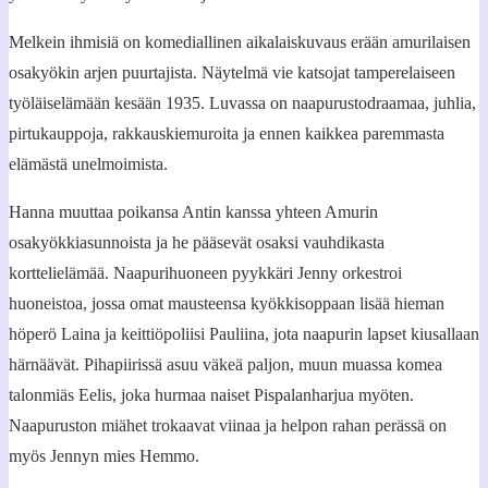
Melkein ihmisiä on komediallinen aikalaiskuvaus erään amurilaisen
osakyökin arjen puurtajista. Näytelmä vie katsojat tamperelaiseen
työläiselämään kesään 1935. Luvassa on naapurustodraamaa, juhlia,
pirtukauppoja, rakkauskiemuroita ja ennen kaikkea paremmasta
elämästä unelmoimista.
Hanna muuttaa poikansa Antin kanssa yhteen Amurin
osakyökkiasunnoista ja he pääsevät osaksi vauhdikasta
korttelielämää. Naapurihuoneen pyykkäri Jenny orkestroi
huoneistoa, jossa omat mausteensa kyökkisoppaan lisää hieman
höperö Laina ja keittiöpoliisi Pauliina, jota naapurin lapset kiusallaan
härnäävät. Pihapiirissä asuu väkeä paljon, muun muassa komea
talonmiäs Eelis, joka hurmaa naiset Pispalanharjua myöten.
Naapuruston miähet trokaavat viinaa ja helpon rahan perässä on
myös Jennyn mies Hemmo.