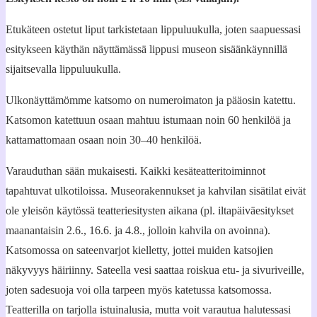
Etukäteen ostetut liput tarkistetaan lippuluukulla, joten saapuessasi
esitykseen käythän näyttämässä lippusi museon sisäänkäynnillä
sijaitsevalla lippuluukulla.
Ulkonäyttämömme katsomo on numeroimaton ja pääosin katettu.
Katsomon katettuun osaan mahtuu istumaan noin 60 henkilöä ja
kattamattomaan osaan noin 30–40 henkilöä.
Varauduthan sään mukaisesti. Kaikki kesäteatteritoiminnot
tapahtuvat ulkotiloissa. Museorakennukset ja kahvilan sisätilat eivät
ole yleisön käytössä teatteriesitysten aikana (pl. iltapäiväesitykset
maanantaisin 2.6., 16.6. ja 4.8., jolloin kahvila on avoinna).
Katsomossa on sateenvarjot kielletty, jottei muiden katsojien
näkyvyys häiriinny. Sateella vesi saattaa roiskua etu- ja sivuriveille,
joten sadesuoja voi olla tarpeen myös katetussa katsomossa.
Teatterilla on tarjolla istuinalusia, mutta voit varautua halutessasi