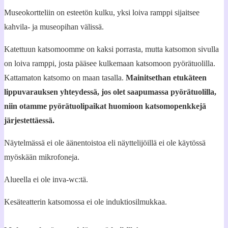
Museokortteliin on esteetön kulku, yksi loiva ramppi sijaitsee
kahvila- ja museopihan välissä.
Katettuun katsomoomme on kaksi porrasta, mutta katsomon sivulla
on loiva ramppi, josta pääsee kulkemaan katsomoon pyörätuolilla.
Kattamaton katsomo on maan tasalla.
Mainitsethan etukäteen
lippuvarauksen yhteydessä, jos olet saapumassa pyörätuolilla,
niin otamme pyörätuolipaikat huomioon katsomopenkkejä
järjestettäessä.
Näytelmässä ei ole äänentoistoa eli näyttelijöillä ei ole käytössä
myöskään mikrofoneja.
Alueella ei ole inva-wc:tä.
Kesäteatterin katsomossa ei ole induktiosilmukkaa.