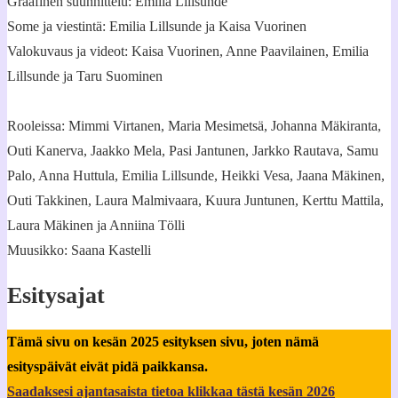
Graafinen suunnittelu: Emilia Lillsunde
Some ja viestintä: Emilia Lillsunde ja Kaisa Vuorinen
Valokuvaus ja videot: Kaisa Vuorinen, Anne Paavilainen, Emilia
Lillsunde ja Taru Suominen
Rooleissa: Mimmi Virtanen, Maria Mesimetsä, Johanna Mäkiranta,
Outi Kanerva, Jaakko Mela, Pasi Jantunen, Jarkko Rautava, Samu
Palo, Anna Huttula, Emilia Lillsunde, Heikki Vesa, Jaana Mäkinen,
Outi Takkinen, Laura Malmivaara, Kuura Juntunen, Kerttu Mattila,
Laura Mäkinen ja Anniina Tölli
Muusikko: Saana Kastelli
Esitysajat
Tämä sivu on kesän 2025 esityksen sivu, joten nämä
esityspäivät eivät pidä paikkansa.
Saadaksesi ajantasaista tietoa klikkaa tästä kesän 2026