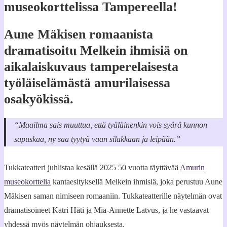
museokorttelissa Tampereella!
Aune Mäkisen romaanista
dramatisoitu Melkein ihmisiä on
aikalaiskuvaus tamperelaisesta
työläiselämästä amurilaisessa
osakyökissä.
“Maailma sais muuttua, että tyäläinenkin vois syärä kunnon
sapuskaa, ny saa tyytyä vaan silakkaan ja leipään.”
Tukkateatteri juhlistaa kesällä 2025 50 vuotta täyttävää
Amurin
museokorttelia
kantaesityksellä Melkein ihmisiä, joka perustuu Aune
Mäkisen saman nimiseen romaaniin. Tukkateatterille näytelmän ovat
dramatisoineet Katri Häti ja Mia-Annette Latvus, ja he vastaavat
yhdessä myös näytelmän ohjauksesta.