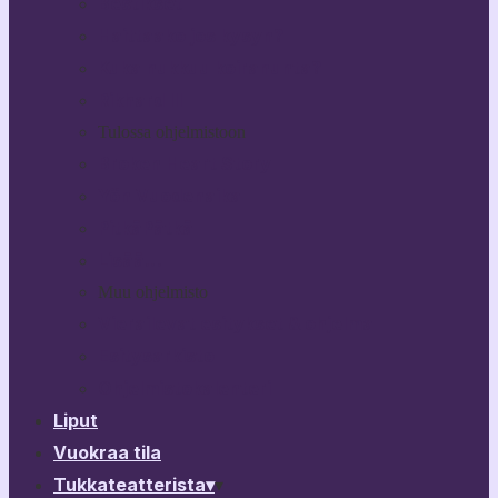
Bestikset
Haittaako jos kysyn?
Kuka nukkuu koiranunta?
Rikhard III
Tulossa ohjelmistoon
Broken Heart Story
Yön Vuodenaika
PitkäPätkä
Lisää…
Muu ohjelmisto
Vierailevat esitykset & ohjelma
Esitysarkisto
Ohjelmistokalenteri
Liput
Vuokraa tila
Tukkateatterista
▾
▾