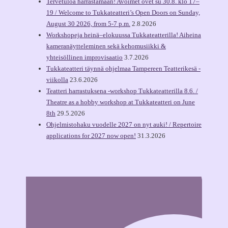
Tervetuloa harrastamaan! Avoimet ovet su 30.8. klo 17–
19 / Welcome to Tukkateatteri’s Open Doors on Sunday,
August 30 2026, from 5-7 p.m.
2.8.2026
Workshopeja heinä–elokuussa Tukkateatterilla! Aiheina
kameranäytteleminen sekä kehomusiikki &
yhteisöllinen improvisaatio
3.7.2026
Tukkateatteri täynnä ohjelmaa Tampereen Teatterikesä -
viikolla
23.6.2026
Teatteri harrastuksena -workshop Tukkateatterilla 8.6. /
Theatre as a hobby workshop at Tukkateatteri on June
8th
29.5.2026
Ohjelmistohaku vuodelle 2027 on nyt auki! / Repertoire
applications for 2027 now open!
31.3.2026