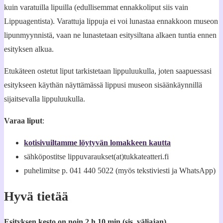
kuin varatuilla lipuilla (edullisemmat ennakkoliput siis vain
Lippuagentista). Varattuja lippuja ei voi lunastaa ennakkoon museon
lipunmyynnistä, vaan ne lunastetaan esitysiltana alkaen tuntia ennen
esityksen alkua.
Etukäteen ostetut liput tarkistetaan lippuluukulla, joten saapuessasi
esitykseen käythän näyttämässä lippusi museon sisäänkäynnillä
sijaitsevalla lippuluukulla.
Varaa liput
:
kotisivuiltamme löytyvän lomakkeen kautta
sähköpostitse lippuvaraukset(at)tukkateatteri.fi
puhelimitse p. 041 440 5022 (myös tekstiviesti ja WhatsApp)
Hyvä tietää
Esityksen kesto on noin 2 h 10 min (sis. väliajan).