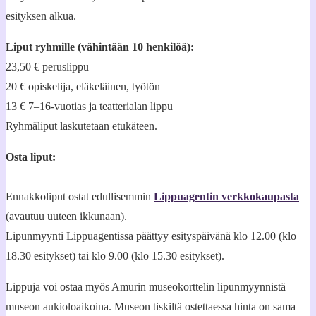
esityksen alkua.
Liput ryhmille
(vähintään 10 henkilöä):
23,50 € peruslippu
20 € opiskelija, eläkeläinen, työtön
13 € 7–16-vuotias ja teatterialan lippu
Ryhmäliput laskutetaan etukäteen.
Osta liput:
Ennakkoliput ostat edullisemmin
Lippuagentin verkkokaupasta
(avautuu uuteen ikkunaan).
Lipunmyynti Lippuagentissa päättyy esityspäivänä klo 12.00 (klo
18.30 esitykset) tai klo 9.00 (klo 15.30 esitykset).
Lippuja voi ostaa myös Amurin museokorttelin lipunmyynnistä
museon aukioloaikoina. Museon tiskiltä ostettaessa hinta on sama