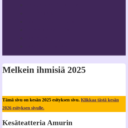
Yhteystiedot & Hallitus
Toiminnasta
Teatterimme tekijöitä
Toimintamme tukijat
Jäsenyys
Jäsenten omat sivut
Melkein ihmisiä 2025
Tämä sivu on kesän 2025 esityksen sivu.
Klikkaa tästä kesän
2026 esityksen sivulle.
Kesäteatteria Amurin