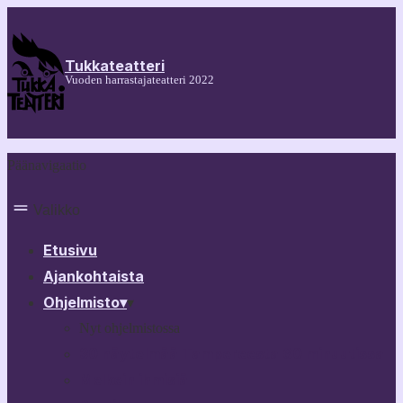
Tukkateatteri
Vuoden harrastajateatteri 2022
Päänavigaatio
Valikko
Etusivu
Ajankohtaista
Ohjelmisto
▾
▾
Nyt ohjelmistossa
30 näytelmää Tampereesta 60 minuutissa
Melkein ihmisiä