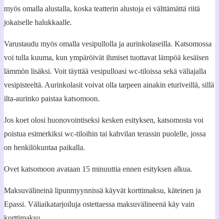
myös omalla alustalla, koska teatterin alustoja ei välttämättä riitä
jokaiselle halukkaalle.
Varustaudu myös omalla vesipullolla ja aurinkolaseilla. Katsomossa
voi tulla kuuma, kun ympäröivät ihmiset tuottavat lämpöä kesäisen
lämmön lisäksi. Voit täyttää vesipulloasi wc-tiloissa sekä väliajalla
vesipisteeltä. Aurinkolasit voivat olla tarpeen ainakin eturiveillä, sillä
ilta-aurinko paistaa katsomoon.
Jos koet olosi huonovointiseksi kesken esityksen, katsomosta voi
poistua esimerkiksi wc-tiloihin tai kahvilan terassin puolelle, jossa
on henkilökuntaa paikalla.
Ovet katsomoon avataan 15 minuuttia ennen esityksen alkua.
Maksuvälineinä lipunmyynnissä käyvät korttimaksu, käteinen ja
Epassi. Väliaikatarjoiluja ostettaessa maksuvälineenä käy vain
korttimaksu.