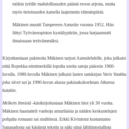
mökin tytölle mahdollisuuden päästä eroon arjesta, mutta
myös tietoisuuden katsella laajemmin elämänpiiriä.
Mäkinen muutti Tampereen Amuriin vuonna 1952. Hän
liittyi Työväenopiston kynäilypiiriin, jossa harjaannutti
ilmaisuaan terävämmäksi.
Kirjoittamiaan pakinoita Mäkinen tarjosi Aamulehdelle, joka julkaisi
niitä Repekka-nimimerkillä lopulta useita satoja pääosin 1960-
luvulla. 1980-luvulla Mäkinen julkaisi lasten satukirjan
Varis Vaakku
joka siivet sai
ja 1990-luvun alussa pakinakokoelman
Aikansa
kutakin
.
Melkein ihmisiä
-käsikirjoitustaan Mäkinen hioi yli 30 vuotta.
Mäkinen haastatteli vanhoja amurilaisia ja näiden keskustelujen
pohjalta romaani sai sisältönsä. Erkki Kiviniemi kustantamo
Sanasadosta sai käsiinsä tekstin ja näki siinä lähihistoriallista