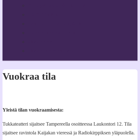
Yhteystiedot & Hallitus
Toiminnasta
Teatterimme tekijöitä
Toimintamme tukijat
Jäsenyys
Jäsenten omat sivut
Vuokraa tila
Yleistä tilan vuokraamisesta:
Tukkateatteri sijaitsee Tampereella osoitteessa Laukontori 12. Tila
sijaitsee ravintola Kaijakan vieressä ja Radiokirppiksen yläpuolella.