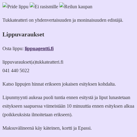
Tukkateatteri on yhdenvertaisuuden ja moninaisuuden edistäjä.
Lippuvaraukset
Osta lippu:
lippuagentti.fi
lippuvaraukset(a)tukkateatteri.fi
041 440 5022
Katso lippujen hinnat erikseen jokaisen esityksen kohdalta.
Lipunmyynti aukeaa puoli tuntia ennen esitystä ja liput lunastetaan
esitykseen saapuessa viimeistään 10 minuuttia ennen esityksen alkua
(poikkeuksista ilmoitetaan erikseen).
Maksuvälineenä käy käteinen, kortti ja Epassi.