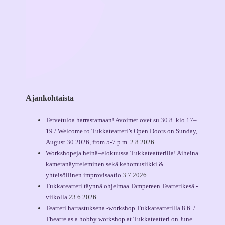
Ajankohtaista
Tervetuloa harrastamaan! Avoimet ovet su 30.8. klo 17–
19 / Welcome to Tukkateatteri’s Open Doors on Sunday,
August 30 2026, from 5-7 p.m.
2.8.2026
Workshopeja heinä–elokuussa Tukkateatterilla! Aiheina
kameranäytteleminen sekä kehomusiikki &
yhteisöllinen improvisaatio
3.7.2026
Tukkateatteri täynnä ohjelmaa Tampereen Teatterikesä -
viikolla
23.6.2026
Teatteri harrastuksena -workshop Tukkateatterilla 8.6. /
Theatre as a hobby workshop at Tukkateatteri on June