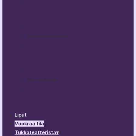
Bestikset
Haittaako jos kysyn?
Kuka nukkuu koiranunta?
Rikhard III
Tulossa ohjelmistoon
Broken Heart Story
Yön Vuodenaika
PitkäPätkä
Lisää…
Muu ohjelmisto
Vierailevat esitykset & ohjelma
Esitysarkisto
Ohjelmistokalenteri
Liput
Vuokraa tila
Tukkateatterista
▾
▾