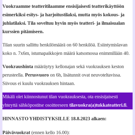
Vuokraamme teatteritilaamme ensisijaisesti teatterikäyttöön
esimerkiksi esitys- ja harjoitustilaksi, mutta myös kokous- ja
juhlatilaksi. Tila soveltuu hyvin myös teatteri- ja ilmaisualan
kurssien pitämiseen.
Tilan suurin sallittu henkilömäärä on 60 henkilöä. Esiintymislavan
koko n. 7x6m, istumapaikkojen määrä katsomossa enimmillään 40.
Vuokraushinta
määräytyy kellonajan sekä vuokrauksen keston
perusteella.
Perusvuoro
on 6h, lisätunnit ovat neuvoteltavissa.
Siivous ei kuulu vuokrauksen hintaan.
Mikäli olet kiinnostunut tilan vuokrauksesta, ota ensisijaisesti
yhteyttä sähköpostitse osoitteeseen
tilavuokra(a)tukkateatteri.fi
.
HINNASTO YHDISTYKSILLE 18.8.2023 alkaen:
Päivävuokrat
(ennen kello 16.00):