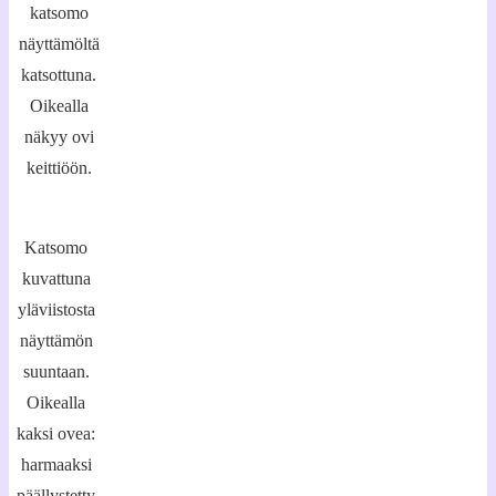
katsomo
näyttämöltä
katsottuna.
Oikealla
näkyy ovi
keittiöön.
Katsomo
kuvattuna
yläviistosta
näyttämön
suuntaan.
Oikealla
kaksi ovea:
harmaaksi
päällystetty