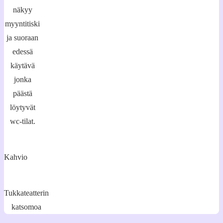
näkyy
myyntitiski
ja suoraan
edessä
käytävä
jonka
päästä
löytyvät
wc-tilat.
Kahvio
Tukkateatterin
katsomoa