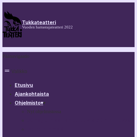
Tukkateatteri
Vuoden harrastajateatteri 2022
Päänavigaatio
Valikko
Etusivu
Ajankohtaista
Ohjelmisto
▾
▾
Nyt ohjelmistossa
30 näytelmää Tampereesta 60 minuutissa
Melkein ihmisiä