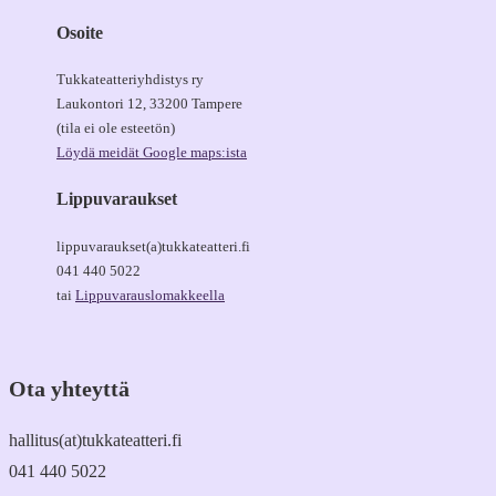
Osoite
Tukkateatteriyhdistys ry
Laukontori 12, 33200 Tampere
(tila ei ole esteetön)
Löydä meidät Google maps:ista
Lippuvaraukset
lippuvaraukset(a)tukkateatteri.fi
041 440 5022
tai
Lippuvarauslomakkeella
Ota yhteyttä
hallitus(at)tukkateatteri.fi
041 440 5022