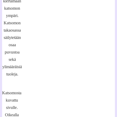
kiertämään
katsomon
ympäri.
Katsomon
takaosassa
säilytetään
osaa
puvustoa
sekä
ylimääräisiä
tuoleja.
Katsomosta
kuvattu
sivulle.
Oikealla