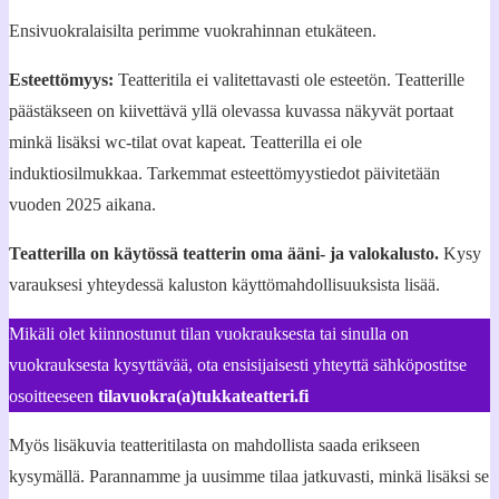
Ensivuokralaisilta perimme vuokrahinnan etukäteen.
Esteettömyys:
Teatteritila ei valitettavasti ole esteetön. Teatterille
päästäkseen on kiivettävä yllä olevassa kuvassa näkyvät portaat
minkä lisäksi wc-tilat ovat kapeat. Teatterilla ei ole
induktiosilmukkaa. Tarkemmat esteettömyystiedot päivitetään
vuoden 2025 aikana.
Teatterilla on käytössä teatterin oma ääni- ja valokalusto.
Kysy
varauksesi yhteydessä kaluston käyttömahdollisuuksista lisää.
Mikäli olet kiinnostunut tilan vuokrauksesta tai sinulla on
vuokrauksesta kysyttävää, ota ensisijaisesti yhteyttä sähköpostitse
osoitteeseen
tilavuokra(a)tukkateatteri.fi
Myös lisäkuvia teatteritilasta on mahdollista saada erikseen
kysymällä. Parannamme ja uusimme tilaa jatkuvasti, minkä lisäksi se