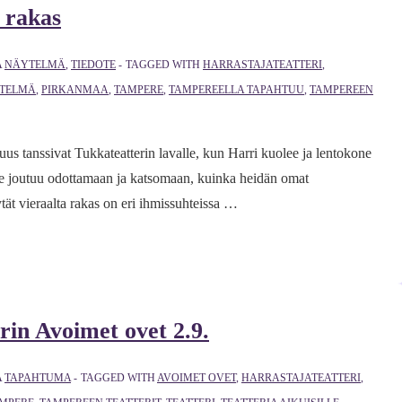
 rakas
A
NÄYTELMÄ
,
TIEDOTE
TAGGED WITH
HARRASTAJATEATTERI
,
TELMÄ
,
PIRKANMAA
,
TAMPERE
,
TAMPEREELLA TAPAHTUU
,
TAMPEREEN
s tanssivat Tukkateatterin lavalle, kun Harri kuolee ja lentokone
he joutuu odottamaan ja katsomaan, kuinka heidän omat
tät vieraalta rakas on eri ihmissuhteissa …
rin Avoimet ovet 2.9.
A
TAPAHTUMA
TAGGED WITH
AVOIMET OVET
,
HARRASTAJATEATTERI
,