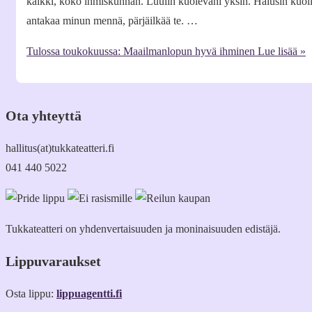
kaikki, koko ihmiskunnan. Luulin kuolevani yksin. Halusin kuolla 
antakaa minun mennä, pärjäilkää te. …
Tulossa toukokuussa: Maailmanlopun hyvä ihminen
Lue lisää »
Ota yhteyttä
hallitus(at)tukkateatteri.fi
041 440 5022
Tukkateatteri on yhdenvertaisuuden ja moninaisuuden edistäjä.
Lippuvaraukset
Osta lippu:
lippuagentti.fi