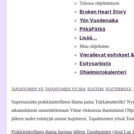
Tulossa ohjelmistoon
Broken Heart Story
Yön Vuodenaika
PitkäPätkä
Lisää…
Muu ohjelmisto
Vierailevat esitykset 
Esitysarkisto
Ohjelmistokalenteri
TAPAHTUMIEN YÖ
,
TAPAHTUMIEN YÖ 2024
,
TEATTERI
,
TEATTERIKESÄ
,
Supersuosittu poikkitaiteellinen iltama palaa Tukkateatterille! N
aikataulutusta suunnittelemaan Viime elokuussa ihastuttanut Olipa
jälleen uudet esiintyjät uusine kujeineen. Tapahtumien yössä Tea
Poikkitaiteellinen iltama hurmaa jälleen Tapahtumien yössä
Lue l