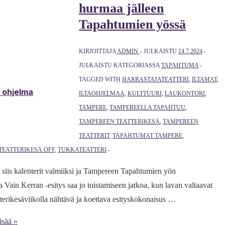
hurmaa jälleen
Tapahtumien yössä
KIRJOITTAJA
ADMIN
JULKAISTU
14.7.2024
JULKAISTU KATEGORIASSA
TAPAHTUMA
TAGGED WITH
HARRASTAJATEATTERI
,
ILTAMAT
,
& ohjelma
ILTAOHJELMAA
,
KULTTUURI
,
LAUKONTORI
,
TAMPERE
,
TAMPEREELLA TAPAHTUU
,
TAMPEREEN TEATTERIKESÄ
,
TAMPEREEN
TEATTERIT
,
TAPAHTUMAT TAMPERE
,
TEATTERIKESÄ OFF
,
TUKKATEATTERI
yt siis kalenterit valmiiksi ja Tampereen Tapahtumien yön
 Vain Kerran -esitys saa jo toistamiseen jatkoa, kun lavan valtaavat
tterikesäviikolla nähtävä ja koettava esityskokonaisus …
isää »