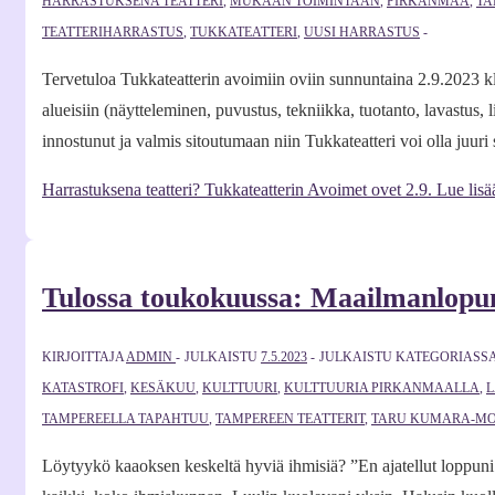
HARRASTUKSENA TEATTERI
,
MUKAAN TOIMINTAAN
,
PIRKANMAA
,
TA
TEATTERIHARRASTUS
,
TUKKATEATTERI
,
UUSI HARRASTUS
Tervetuloa Tukkateatterin avoimiin oviin sunnuntaina 2.9.2023 kl
alueisiin (näytteleminen, puvustus, tekniikka, tuotanto, lavastus, 
innostunut ja valmis sitoutumaan niin Tukkateatteri voi olla juur
Harrastuksena teatteri? Tukkateatterin Avoimet ovet 2.9.
Lue lisä
Tulossa toukokuussa: Maailmanlopu
KIRJOITTAJA
ADMIN
JULKAISTU
7.5.2023
JULKAISTU KATEGORIASS
KATASTROFI
,
KESÄKUU
,
KULTTUURI
,
KULTTUURIA PIRKANMAALLA
,
L
TAMPEREELLA TAPAHTUU
,
TAMPEREEN TEATTERIT
,
TARU KUMARA-MO
Löytyykö kaaoksen keskeltä hyviä ihmisiä? ”En ajatellut loppuni