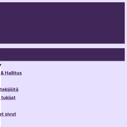
▾
& Hallitus
ekijöitä
tukijat
t sivut