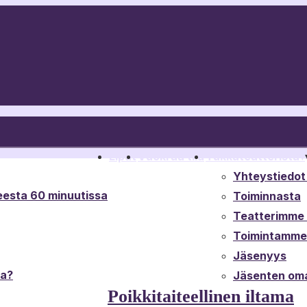
Liput
Vuokraa tila
Tukkateatterista
▾
Yhteystiedot 
esta 60 minuutissa
Toiminnasta
Teatterimme t
Toimintamme 
Jäsenyys
ta?
Jäsenten oma
Poikkitaiteellinen iltama