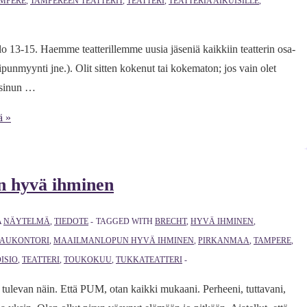
MPERE
,
TAMPEREEN TEATTERIT
,
TEATTERI
,
TEATTERIA AIKUISILLE
,
o 13-15. Haemme teatterillemme uusia jäseniä kaikkiin teatterin osa-
lipunmyynti jne.). Olit sitten kokenut tai kokematon; jos vain olet
i sinun …
ä »
n hyvä ihminen
A
NÄYTELMÄ
,
TIEDOTE
TAGGED WITH
BRECHT
,
HYVÄ IHMINEN
,
AUKONTORI
,
MAAILMANLOPUN HYVÄ IHMINEN
,
PIRKANMAA
,
TAMPERE
,
ISIO
,
TEATTERI
,
TOUKOKUU
,
TUKKATEATTERI
 tulevan näin. Että PUM, otan kaikki mukaani. Perheeni, tuttavani,