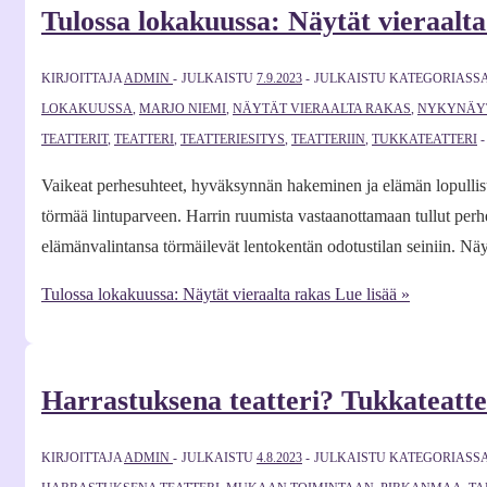
Tulossa lokakuussa: Näytät vieraalta
KIRJOITTAJA
ADMIN
JULKAISTU
7.9.2023
JULKAISTU KATEGORIASS
LOKAKUUSSA
,
MARJO NIEMI
,
NÄYTÄT VIERAALTA RAKAS
,
NYKYNÄY
TEATTERIT
,
TEATTERI
,
TEATTERIESITYS
,
TEATTERIIN
,
TUKKATEATTERI
Vaikeat perhesuhteet, hyväksynnän hakeminen ja elämän lopullisuu
törmää lintuparveen. Harrin ruumista vastaanottamaan tullut per
elämänvalintansa törmäilevät lentokentän odotustilan seiniin. Näy
Tulossa lokakuussa: Näytät vieraalta rakas
Lue lisää »
Harrastuksena teatteri? Tukkateatte
KIRJOITTAJA
ADMIN
JULKAISTU
4.8.2023
JULKAISTU KATEGORIASS