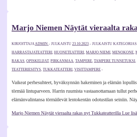
Marjo Niemen Näytät vieraalta rakas
KIRJOITTAJA
ADMIN
JULKAISTU
23.10.2023
JULKAISTU KATEGORIA
HARRASTAJATEATTERI
,
HUONETEATTERI
,
MARJO NIEMI
,
MENOKONE
,
RAKAS
,
OPISKELIJAT
,
PIRKANMAA
,
TAMPERE
,
TAMPERE TUNNETUKSI
,
TEATTERIESITYS
,
TUKKATEATTERI
,
VISITTAMPERE
Vaikeat perhesuhteet, hyväksynnän hakeminen ja elämän lopullisuu
törmää lintuparveen. Harrin ruumista vastaanottamaan tullut per
elämänvalintansa törmäilevät lentokentän odotustilan seiniin. Näy
Marjo Niemen Näytät vieraalta rakas nyt Tukkateatterilla
Lue lis