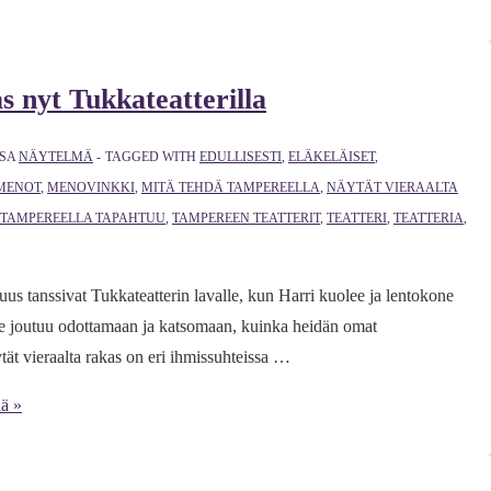
 nyt Tukkateatterilla
SSA
NÄYTELMÄ
TAGGED WITH
EDULLISESTI
,
ELÄKELÄISET
,
MENOT
,
MENOVINKKI
,
MITÄ TEHDÄ TAMPEREELLA
,
NÄYTÄT VIERAALTA
TAMPEREELLA TAPAHTUU
,
TAMPEREEN TEATTERIT
,
TEATTERI
,
TEATTERIA
,
s tanssivat Tukkateatterin lavalle, kun Harri kuolee ja lentokone
he joutuu odottamaan ja katsomaan, kuinka heidän omat
tät vieraalta rakas on eri ihmissuhteissa …
ää »