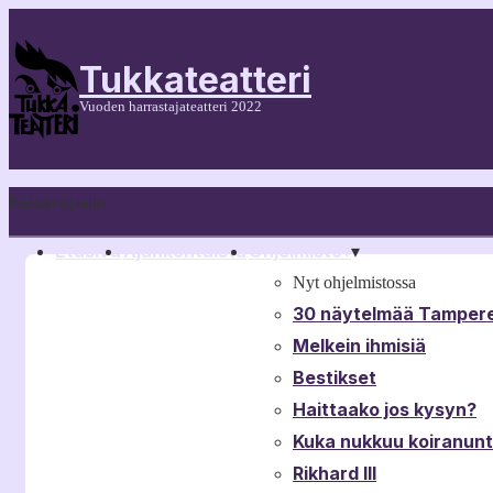
Tukkateatteri
Vuoden harrastajateatteri 2022
Päänavigaatio
Etusivu
Ajankohtaista
Ohjelmisto
▾
▾
Nyt ohjelmistossa
30 näytelmää Tampere
Melkein ihmisiä
Bestikset
Haittaako jos kysyn?
Kuka nukkuu koiranun
Rikhard III