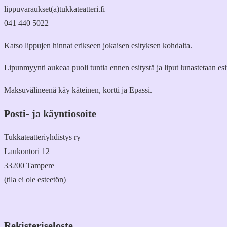
lippuvaraukset(a)tukkateatteri.fi
041 440 5022
Katso lippujen hinnat erikseen jokaisen esityksen kohdalta.
Lipunmyynti aukeaa puoli tuntia ennen esitystä ja liput lunastetaan es
Maksuvälineenä käy käteinen, kortti ja Epassi.
Posti- ja käyntiosoite
Tukkateatteriyhdistys ry
Laukontori 12
33200 Tampere
(tila ei ole esteetön)
Rekisteriseloste