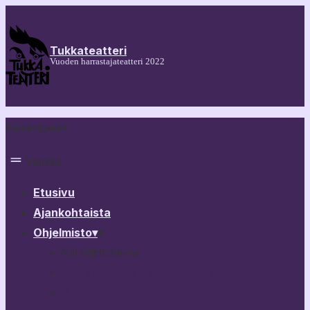
Tukkateatteri
Vuoden harrastajateatteri 2022
Päänavigaatio
Valikko
Etusivu
Ajankohtaista
Ohjelmisto
▾
▾
Nyt ohjelmistossa
30 näytelmää Tampereesta 60 minuutissa
Melkein ihmisiä