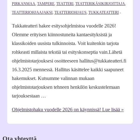
PIRKANMAA
,
TAMPERE
,
TEATTERI
,
TEATTERIKÄSIKIRJOITTAJA
,
TEATTERIOHJAAJAKSI
,
TEATTERIOHJAUS
,
TUKKATEATTERI
Tukkateatteri hakee esitysohjelmistoa vuodelle 2026!
Olemme erityisen kiinnostuneita kantaesityksistä ja
klassikoiden uusista tulkinnoista. Voit kuitenkin tarjota
rohkeasti millaista tekstiä tai esityskonseptia vain.Lähetä
ohjelmistotarjouksesi osoitteeseen hallitus@tukkateatteri.fi
16.3.2025 mennessä. Hallitus käsittelee kaikki saapuneet
hakemukset. Kutsumme valinnan mukaan
ohjelmistotarjouksen tehneen henkilön keskustelemaan
tarjouksestaan …
Ohjelmistohaku vuodelle 2026 on käynnissä!
Lue lisää »
Ota yhteyttä