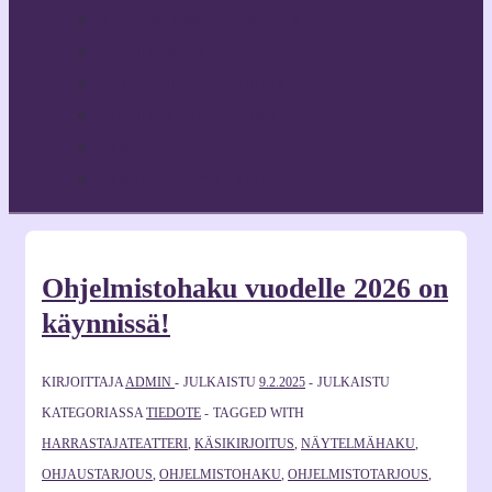
Yhteystiedot & Hallitus
Toiminnasta
Teatterimme tekijöitä
Toimintamme tukijat
Jäsenyys
Jäsenten omat sivut
Ohjelmistohaku vuodelle 2026 on
käynnissä!
KIRJOITTAJA
ADMIN
JULKAISTU
9.2.2025
JULKAISTU
KATEGORIASSA
TIEDOTE
TAGGED WITH
HARRASTAJATEATTERI
,
KÄSIKIRJOITUS
,
NÄYTELMÄHAKU
,
OHJAUSTARJOUS
,
OHJELMISTOHAKU
,
OHJELMISTOTARJOUS
,