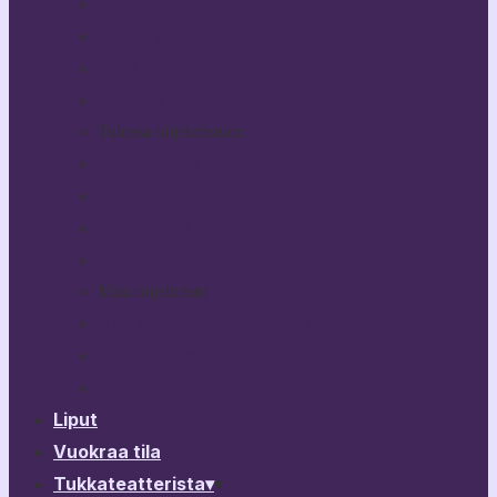
Bestikset
Haittaako jos kysyn?
Kuka nukkuu koiranunta?
Rikhard III
Tulossa ohjelmistoon
Broken Heart Story
Yön Vuodenaika
PitkäPätkä
Lisää…
Muu ohjelmisto
Vierailevat esitykset & ohjelma
Esitysarkisto
Ohjelmistokalenteri
Liput
Vuokraa tila
Tukkateatterista
▾
▾