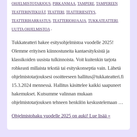
OHJELMISTOTARJOUS
,
PIRKANMAA
,
TAMPERE
,
TAMPEREEN
TEATTERINTEKIJÄT
,
TEATTERI
,
TEATTERIESITYS
,
TEATTERIHARRASTUS
,
TEATTERIOHJAAJA
,
TUKKATEATTERI
,
UUTTA OHJELMISTOA
Tukkateatteri hakee esitysohjelmistoa vuodelle 2025!
Olemme erityisen kiinnostuneita kantaesityksistä ja
klassikoiden uusista tulkinnoista. Voit kuitenkin tarjota
rohkeasti millaista tekstiä tai esityskonseptia vain. Lähetä
ohjelmistotarjouksesi osoitteeseen hallitus@tukkateatteri.fi
15.3.2024 mennessä. Hallitus käsittelee kaikki saapuneet
hakemukset. Kutsumme valinnan mukaan
ohjelmistotarjouksen tehneen henkilön keskustelemaan …
Ohjelmistohaku vuodelle 2025 on auki!
Lue lisää »