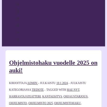
Yhteystiedot & Hallitus
Toiminnasta
Teatterimme tekijöitä
Toimintamme tukijat
Jäsenyys
Jäsenten omat sivut
Ohjelmistohaku vuodelle 2025 on
auki!
KIRJOITTAJA
ADMIN
JULKAISTU
19.1.2024
JULKAISTU
KATEGORIASSA
TIEDOTE
TAGGED WITH
HAE NYT
,
HARRASTAJATEATTERI
,
KANTAESITYS
,
OHJAUSTARJOUS
,
OHJELMISTO
,
OHJELMISTO 2025
,
OHJELMISTOHAKU
,