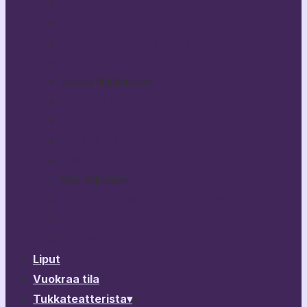
Bestikset
Haittaako jos kysyn?
Kuka nukkuu koiranunta?
Rikhard III
Tulossa ohjelmistoon
Broken Heart Story
Yön Vuodenaika
PitkäPätkä
Lisää…
Muu ohjelmisto
Vierailevat esitykset & ohjelma
Esitysarkisto
Ohjelmistokalenteri
Liput
Vuokraa tila
Tukkateatterista
▾
▾