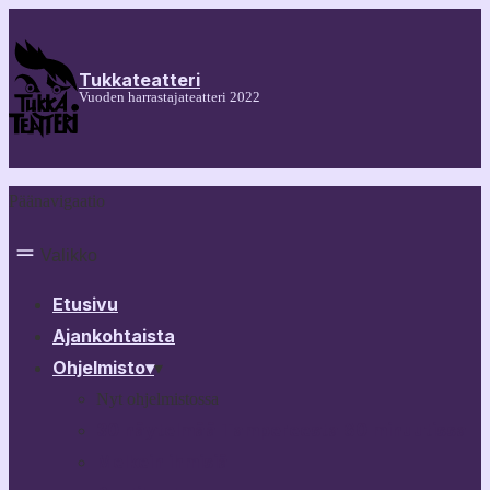
Tukkateatteri
Vuoden harrastajateatteri 2022
Päänavigaatio
Valikko
Etusivu
Ajankohtaista
Ohjelmisto
▾
▾
Nyt ohjelmistossa
30 näytelmää Tampereesta 60 minuutissa
Melkein ihmisiä