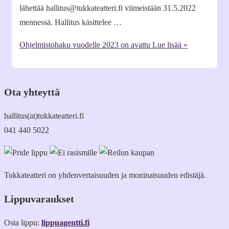
lähettää hallitus@tukkateatteri.fi viimeistään 31.5.2022
mennessä. Hallitus käsittelee …
Ohjelmistohaku vuodelle 2023 on avattu
Lue lisää »
Ota yhteyttä
hallitus(at)tukkateatteri.fi
041 440 5022
Tukkateatteri on yhdenvertaisuuden ja moninaisuuden edistäjä.
Lippuvaraukset
Osta lippu:
lippuagentti.fi