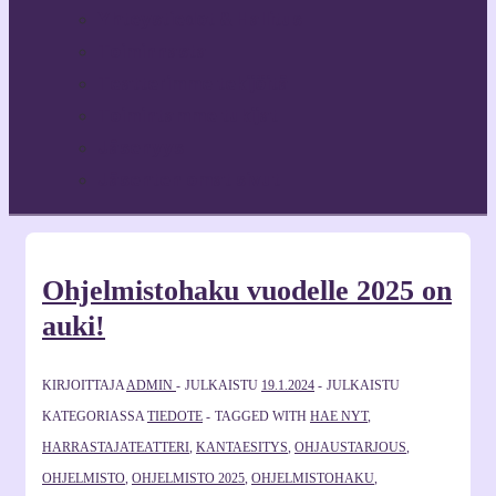
Yhteystiedot & Hallitus
Toiminnasta
Teatterimme tekijöitä
Toimintamme tukijat
Jäsenyys
Jäsenten omat sivut
Ohjelmistohaku vuodelle 2025 on
auki!
KIRJOITTAJA
ADMIN
JULKAISTU
19.1.2024
JULKAISTU
KATEGORIASSA
TIEDOTE
TAGGED WITH
HAE NYT
,
HARRASTAJATEATTERI
,
KANTAESITYS
,
OHJAUSTARJOUS
,
OHJELMISTO
,
OHJELMISTO 2025
,
OHJELMISTOHAKU
,