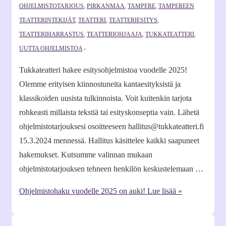
OHJELMISTOTARJOUS
,
PIRKANMAA
,
TAMPERE
,
TAMPEREEN
TEATTERINTEKIJÄT
,
TEATTERI
,
TEATTERIESITYS
,
TEATTERIHARRASTUS
,
TEATTERIOHJAAJA
,
TUKKATEATTERI
,
UUTTA OHJELMISTOA
Tukkateatteri hakee esitysohjelmistoa vuodelle 2025!
Olemme erityisen kiinnostuneita kantaesityksistä ja
klassikoiden uusista tulkinnoista. Voit kuitenkin tarjota
rohkeasti millaista tekstiä tai esityskonseptia vain. Lähetä
ohjelmistotarjouksesi osoitteeseen hallitus@tukkateatteri.fi
15.3.2024 mennessä. Hallitus käsittelee kaikki saapuneet
hakemukset. Kutsumme valinnan mukaan
ohjelmistotarjouksen tehneen henkilön keskustelemaan …
Ohjelmistohaku vuodelle 2025 on auki!
Lue lisää »