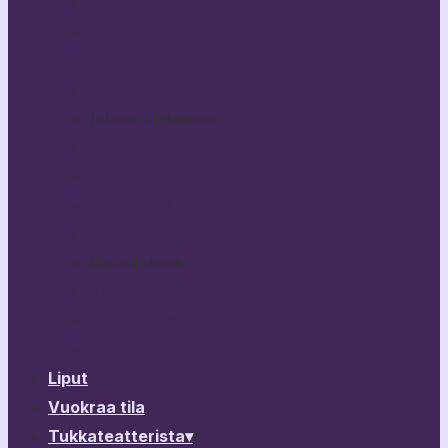
Bestikset
Haittaako jos kysyn?
Kuka nukkuu koiranunta?
Rikhard III
Tulossa ohjelmistoon
Broken Heart Story
Yön Vuodenaika
PitkäPätkä
Lisää…
Muu ohjelmisto
Vierailevat esitykset & ohjelma
Esitysarkisto
Ohjelmistokalenteri
Liput
Vuokraa tila
Tukkateatterista
▾
▾