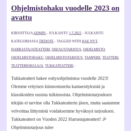
Ohjelmistohaku vuodelle 2023 on
avattu
KIRJOITTAJA
ADMIN
JULKAISTU
1.5.2022
JULKAISTU
KATEGORIASSA
TIEDOTE
TAGGED WITH
HAE NYT
,
HARRASTAJATEATTERI
,
OHJAUSTARJOUS
,
OHJELMISTO
,
OHJELMISTOHAKU
,
OHJELMISTOTARJOUS
,
TAMPERE
,
TEATTERI
,
TEATTERIOHJAAJA
,
TUKKATEATTERI
Tukkateatteri hakee esitysohjelmistoa vuodelle 2023!
Olemme erityisen kiinnostuneita kantaesityksistä ja
klassikoiden uusista tulkinnoista. Ohjelmistotarjouksen
tekijän ei tarvitse olla Tukkateatterin jäsen, mutta saatamme
velvoittaa liittymistä voidaksemme hyväksyä tarjouksen.
Tukkateatteri on Vuoden 2022 Harrastajateatteri! 🎉
Ohjelmistotarjous tulee