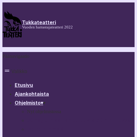
Tukkateatteri
Vuoden harrastajateatteri 2022
Päänavigaatio
Valikko
Etusivu
Ajankohtaista
Ohjelmisto
▾
▾
Nyt ohjelmistossa
30 näytelmää Tampereesta 60 minuutissa
Melkein ihmisiä