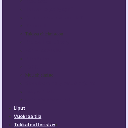
Bestikset
Haittaako jos kysyn?
Kuka nukkuu koiranunta?
Rikhard III
Tulossa ohjelmistoon
Broken Heart Story
Yön Vuodenaika
PitkäPätkä
Lisää…
Muu ohjelmisto
Vierailevat esitykset & ohjelma
Esitysarkisto
Ohjelmistokalenteri
Liput
Vuokraa tila
Tukkateatterista
▾
▾