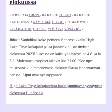
elokuussa
KIRJOITTAJA
ADMIN
JULKAISTU
29.6.2023
JULKAISTU
KATEGORIASSA
NÄYTELMÄ
,
TIEDOTE
TAGGED WITH
KESÄTEATTERI
,
TEATTERI
,
YLÖJÄRVI
,
YÖNÄYTÖS
Jiihaa! Vauhdikas koko perheen lännenseikkailu High
Lake Cityn kultajahti palaa jännittävin lisäesityksin
elokuussa 2023! Luvassa on kaksi yönäytöstä pe 4.8. ja la
5.8. Molemmat esitykset alkavat klo 21.00. Koe upea
museonmäki tummenevassa elokuun illassa lännentarinan
parissa! Liput ovat nyt myynnissä …
High Lake Cityn kultajahdista kaksi jännittävää yönäytöstä
elokuussa
Lue lisää »