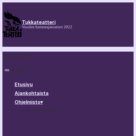
Tukkateatteri
Vuoden harrastajateatteri 2022
Päänavigaatio
Valikko
Etusivu
Ajankohtaista
Ohjelmisto
▾
▾
Nyt ohjelmistossa
30 näytelmää Tampereesta 60 minuutissa
Melkein ihmisiä