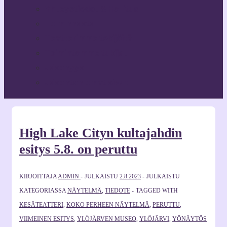
Yhteystiedot & Hallitus
Toiminnasta
Teatterimme tekijöitä
Toimintamme tukijat
Jäsenyys
Jäsenten omat sivut
High Lake Cityn kultajahdin
esitys 5.8. on peruttu
KIRJOITTAJA
ADMIN
JULKAISTU
2.8.2023
JULKAISTU
KATEGORIASSA
NÄYTELMÄ
,
TIEDOTE
TAGGED WITH
KESÄTEATTERI
,
KOKO PERHEEN NÄYTELMÄ
,
PERUTTU
,
VIIMEINEN ESITYS
,
YLÖJÄRVEN MUSEO
,
YLÖJÄRVI
,
YÖNÄYTÖS