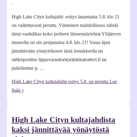
High Lake Cityn kultajahti -esitys lauantaina 5.8. klo 21
on valitettavasti peruttu. Viimeinen mahdollisuus nähdä
tämä vauhdikas koko perheen lännennäytelmä Ylöjärven
museolla on siis perjantaina 4.8. klo 21! Varaa liput
jännittävään yönäytökseen tästä lomakkeella tai
sähköpostitse lippuvaraukset(at)tukkateatteri.fi tai
puhelimitse p. …
High Lake Cityn kultajahdin esitys 5.8. on peruttu
Lue
lisää »
High Lake Cityn kultajahdista
kaksi jännittävää yönäytöstä