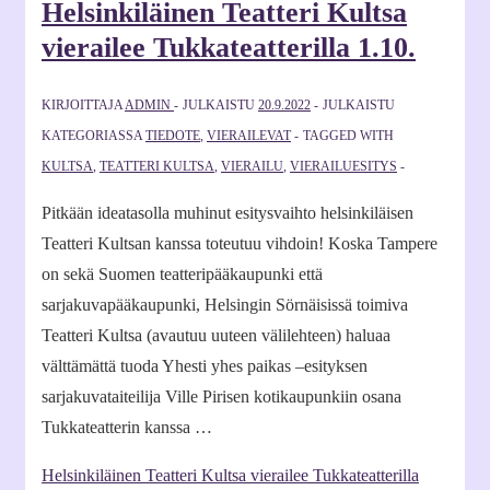
Helsinkiläinen Teatteri Kultsa
vierailee Tukkateatterilla 1.10.
KIRJOITTAJA
ADMIN
JULKAISTU
20.9.2022
JULKAISTU
KATEGORIASSA
TIEDOTE
,
VIERAILEVAT
TAGGED WITH
KULTSA
,
TEATTERI KULTSA
,
VIERAILU
,
VIERAILUESITYS
Pitkään ideatasolla muhinut esitysvaihto helsinkiläisen
Teatteri Kultsan kanssa toteutuu vihdoin! Koska Tampere
on sekä Suomen teatteripääkaupunki että
sarjakuvapääkaupunki, Helsingin Sörnäisissä toimiva
Teatteri Kultsa (avautuu uuteen välilehteen) haluaa
välttämättä tuoda Yhesti yhes paikas –esityksen
sarjakuvataiteilija Ville Pirisen kotikaupunkiin osana
Tukkateatterin kanssa …
Helsinkiläinen Teatteri Kultsa vierailee Tukkateatterilla