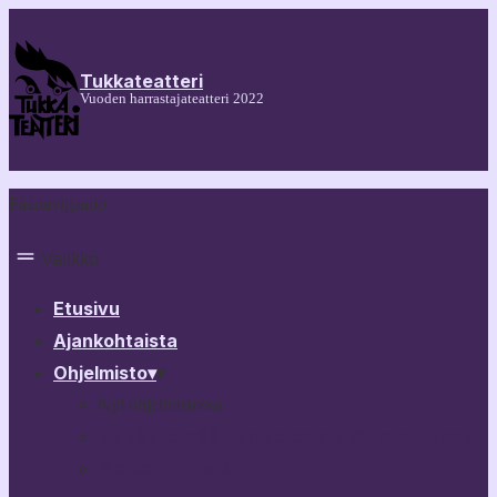
Tukkateatteri
Vuoden harrastajateatteri 2022
Päänavigaatio
Valikko
Etusivu
Ajankohtaista
Ohjelmisto
▾
▾
Nyt ohjelmistossa
30 näytelmää Tampereesta 60 minuutissa
Melkein ihmisiä