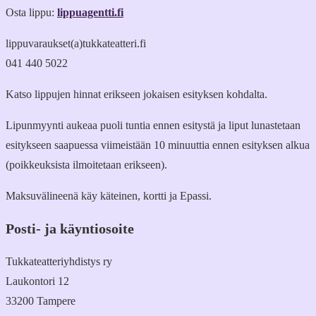
Osta lippu:
lippuagentti.fi
lippuvaraukset(a)tukkateatteri.fi
041 440 5022
Katso lippujen hinnat erikseen jokaisen esityksen kohdalta.
Lipunmyynti aukeaa puoli tuntia ennen esitystä ja liput lunastetaan
esitykseen saapuessa viimeistään 10 minuuttia ennen esityksen alkua
(poikkeuksista ilmoitetaan erikseen).
Maksuvälineenä käy käteinen, kortti ja Epassi.
Posti- ja käyntiosoite
Tukkateatteriyhdistys ry
Laukontori 12
33200 Tampere