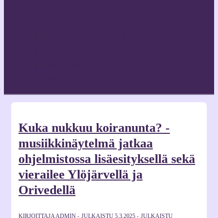
Yhteystiedot & Hallitus
Toiminnasta
Teatterimme tekijöitä
Toimintamme tukijat
Jäsenyys
Jäsenten omat sivut
Kuka nukkuu koiranunta? -
musiikkinäytelmä jatkaa
ohjelmistossa lisäesityksellä sekä
vierailee Ylöjärvellä ja
Orivedellä
KIRJOITTAJA
ADMIN
JULKAISTU
5.3.2025
JULKAISTU