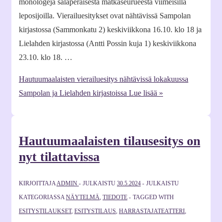
monologeja salaperäisestä matkaseurueesta viimeisillä
leposijoilla. Vierailuesitykset ovat nähtävissä Sampolan
kirjastossa (Sammonkatu 2) keskiviikkona 16.10. klo 18 ja
Lielahden kirjastossa (Antti Possin kuja 1) keskiviikkona
23.10. klo 18. …
Hautuumaalaisten vierailuesitys nähtävissä lokakuussa
Sampolan ja Lielahden kirjastoissa
Lue lisää »
Hautuumaalaisten tilausesitys on
nyt tilattavissa
KIRJOITTAJA
ADMIN
JULKAISTU
30.5.2024
JULKAISTU
KATEGORIASSA
NÄYTELMÄ
,
TIEDOTE
TAGGED WITH
ESITYSTILAUKSET
,
ESITYSTILAUS
,
HARRASTAJATEATTERI
,