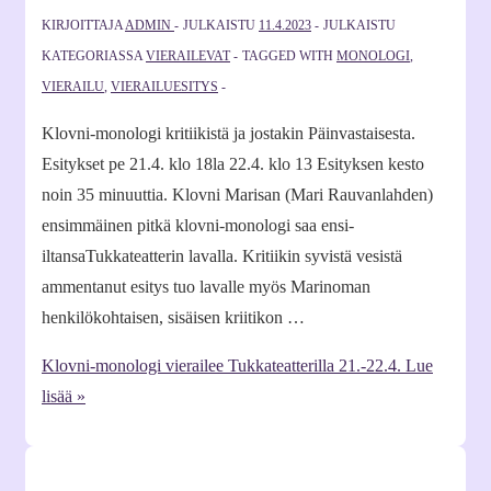
KIRJOITTAJA
ADMIN
JULKAISTU
11.4.2023
JULKAISTU
KATEGORIASSA
VIERAILEVAT
TAGGED WITH
MONOLOGI
,
VIERAILU
,
VIERAILUESITYS
Klovni-monologi kritiikistä ja jostakin Päinvastaisesta.
Esitykset pe 21.4. klo 18la 22.4. klo 13 Esityksen kesto
noin 35 minuuttia. Klovni Marisan (Mari Rauvanlahden)
ensimmäinen pitkä klovni-monologi saa ensi-
iltansaTukkateatterin lavalla. Kritiikin syvistä vesistä
ammentanut esitys tuo lavalle myös Marinoman
henkilökohtaisen, sisäisen kriitikon …
Klovni-monologi vierailee Tukkateatterilla 21.-22.4.
Lue
lisää »