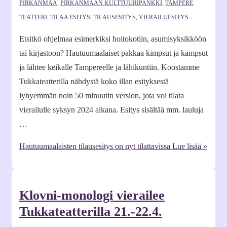
PIRKANMAA
,
PIRKANMAAN KULTTUURIPANKKI
,
TAMPERE
,
TEATTERI
,
TILAA ESITYS
,
TILAUSESITYS
,
VIERAILUESITYS
Etsitkö ohjelmaa esimerkiksi hoitokotiin, asumisyksikköön
tai kirjastoon? Hautuumaalaiset pakkaa kimpsut ja kampsut
ja lähtee keikalle Tampereelle ja lähikuntiin. Koostamme
Tukkateatterilla nähdystä koko illan esityksestä
lyhyemmän noin 50 minuutin version, jota voi tilata
vierailulle syksyn 2024 aikana. Esitys sisältää mm. lauluja
…
Hautuumaalaisten tilausesitys on nyt tilattavissa
Lue lisää »
Klovni-monologi vierailee
Tukkateatterilla 21.-22.4.