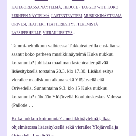
KATEGORIASSA
NÄYTELMÄ
,
TIEDOTE
TAGGED WITH
KOKO
PERHEEN NÄYTELMÄ
,
LASTENTEATTERI
,
MUSIIKKINÄYTELMÄ
,
ORIVESI
,
TEATTERI
,
TEATTERIESITYS
,
TEKEMISTÄ
LAPSIPERHEILLE
,
VIERAILUESITYS
Tammi-helmikuun vaihteessa Tukkateatterilla ensi-iltansa
saanut koko perheen musiikkinäytelmä Kuka nukkuu
koiranunta? juhlistaa maailman lastenteatteripäivää
lisäesityksellä torstaina 20.3. klo 17.30. Lisäksi esitys
vierailee maaliskuun aikana sekä Ylöjärvellä että
Orivedellä. Sunnuntaina 9.3. klo 15 Kuka nukkuu
koiranunta? nähdään Ylöjärvellä Koulutuskeskus Valossa
(Pallotie …
Kuka nukkuu koiranunta? -musiikkinäytelmä jatkaa
ohjelmistossa lisäesityksellä sekä vierailee Ylöjärvellä ja
Orivedellä
Lue lisää »