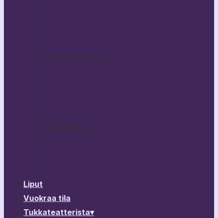
Bestikset
Haittaako jos kysyn?
Kuka nukkuu koiranunta?
Rikhard III
Tulossa ohjelmistoon
Broken Heart Story
Yön Vuodenaika
PitkäPätkä
Lisää…
Muu ohjelmisto
Vierailevat esitykset & ohjelma
Esitysarkisto
Ohjelmistokalenteri
Liput
Vuokraa tila
Tukkateatterista
▾
▾