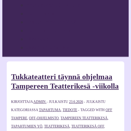
Yhteystiedot & Hallitus
Toiminnasta
Teatterimme tekijöitä
Toimintamme tukijat
Jäsenyys
Jäsenten omat sivut
Tukkateatteri täynnä ohjelmaa
Tampereen Teatterikesä -viikolla
KIRJOITTAJA
ADMIN
JULKAISTU
23.6.2026
JULKAISTU
KATEGORIASSA
TAPAHTUMA
,
TIEDOTE
TAGGED WITH
OFF
TAMPERE
,
OFF-OHJELMISTO
,
TAMPEREEN TEATTERIKESÄ
,
TAPAHTUMIEN YÖ
,
TEATTERIKESÄ
,
TEATTERIKESÄ OFF
,