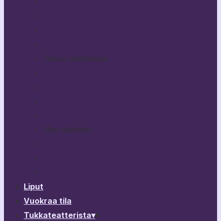
Bestikset
Haittaako jos kysyn?
Kuka nukkuu koiranunta?
Rikhard III
Tulossa ohjelmistoon
Broken Heart Story
Yön Vuodenaika
PitkäPätkä
Lisää…
Muu ohjelmisto
Vierailevat esitykset & ohjelma
Esitysarkisto
Ohjelmistokalenteri
Liput
Vuokraa tila
Tukkateatterista
▾
▾