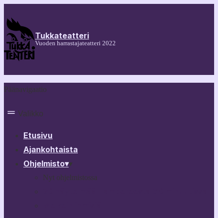
Tukkateatteri
Vuoden harrastajateatteri 2022
Päänavigaatio
Valikko
Etusivu
Ajankohtaista
Ohjelmisto
▾
▾
Nyt ohjelmistossa
30 näytelmää Tampereesta 60 minuutissa
Melkein ihmisiä