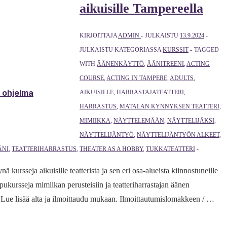
aikuisille Tampereella
KIRJOITTAJA
ADMIN
JULKAISTU
13.9.2024
JULKAISTU KATEGORIASSA
KURSSIT
TAGGED
WITH
ÄÄNENKÄYTTÖ
,
ÄÄNITREENI
,
ACTING
COURSE
,
ACTING IN TAMPERE
,
ADULTS
,
& ohjelma
AIKUISILLE
,
HARRASTAJATEATTERI
,
HARRASTUS
,
MATALAN KYNNYKSEN TEATTERI
,
MIMIIKKA
,
NÄYTTELEMÄÄN
,
NÄYTTELIJÄKSI
,
NÄYTTELIJÄNTYÖ
,
NÄYTTELIJÄNTYÖN ALKEET
,
ÄNI
,
TEATTERIHARRASTUS
,
THEATER AS A HOBBY
,
TUKKATEATTERI
 kursseja aikuisille teatterista ja sen eri osa-alueista kiinnostuneille
ppukursseja mimiikan perusteisiin ja teatteriharrastajan äänen
 Lue lisää alta ja ilmoittaudu mukaan. Ilmoittautumislomakkeen / …