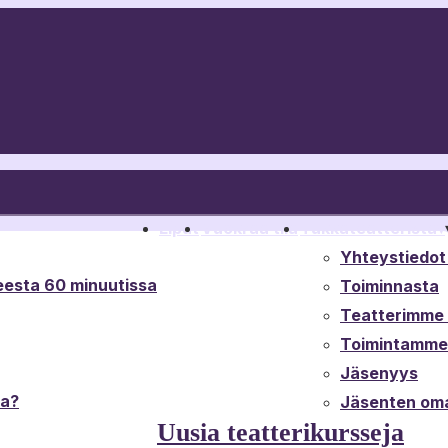
Liput
Vuokraa tila
Tukkateatterista
▾
Yhteystiedot 
esta 60 minuutissa
Toiminnasta
Teatterimme t
Toimintamme 
Jäsenyys
ta?
Jäsenten oma
Uusia teatterikursseja