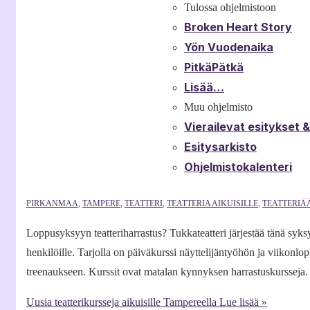
Tulossa ohjelmistoon
Broken Heart Story
Yön Vuodenaika
PitkäPätkä
Lisää…
Muu ohjelmisto
Vierailevat esitykset 
Esitysarkisto
Ohjelmistokalenteri
PIRKANMAA
,
TAMPERE
,
TEATTERI
,
TEATTERIA AIKUISILLE
,
TEATTERIÄ
Loppusyksyyn teatteriharrastus? Tukkateatteri järjestää tänä syksynä
henkilöille. Tarjolla on päiväkurssi näyttelijäntyöhön ja viikonlo
treenaukseen. Kurssit ovat matalan kynnyksen harrastuskursseja.
Uusia teatterikursseja aikuisille Tampereella
Lue lisää »