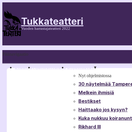
Tukkateatteri
Vuoden harrastajateatteri 2022
Päänavigaatio
Etusivu
Ajankohtaista
Ohjelmisto
▾
▾
Nyt ohjelmistossa
30 näytelmää Tampere
Melkein ihmisiä
Bestikset
Haittaako jos kysyn?
Kuka nukkuu koiranun
Rikhard III