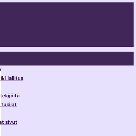
▾
& Hallitus
ekijöitä
tukijat
t sivut