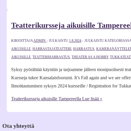
Teatterikursseja aikuisille Tamperee
KIRJOITTAJA
ADMIN
JULKAISTU
1.8.2024
JULKAISTU KATEGORIASS
AIKUISILLE
,
HARRASTAJATEATTERI
,
HARRASTUS
,
KAMERANÄYTTELE
AIKUISILLE
,
TEATTERIHARRASTUS
,
THEATER AS A HOBBY
,
TUKKATEAT
Syksy pyörähtää käyntiin ja tarjoamme jälleen monipuolisesti teatt
Kursseja tukee Kansalaisfoorumi. It’s Fall again and we are offer
Ilmoittautuminen syksyn 2024 kursseille / Registration for Tukka
Teatterikursseja aikuisille Tampereella
Lue lisää »
Ota yhteyttä