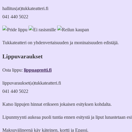
hallitus(at)tukkateatteri.fi
041 440 5022
Tukkateatteri on yhdenvertaisuuden ja moninaisuuden edistäjä.
Lippuvaraukset
Osta lippu:
lippuagentti.fi
lippuvaraukset(a)tukkateatteri.fi
041 440 5022
Katso lippujen hinnat erikseen jokaisen esityksen kohdalta.
Lipunmyynti aukeaa puoli tuntia ennen esitystä ja liput lunastetaan es
Maksuvälineenä käy käteinen, kortti ja Epassi.