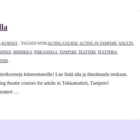
lla
A
KURSSIT
TAGGED WITH
ACTING COURSE
,
ACTING IN TAMPERE
,
ADULTS
,
MINEN
,
MIMIIKKA
,
PIRKANMAA
,
TAMPERE
,
TEATTERI
,
TEATTERIA
TERI
erikursseja kiinnostuneille! Lue lisää alta ja ilmoittaudu mukaan.
ing theatre courses for adults in Tukkateatteri, Tampere!
teatteri …