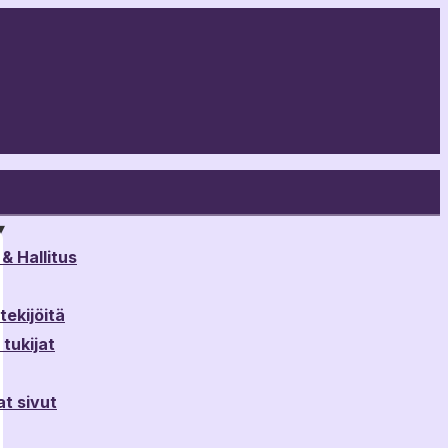
▾
& Hallitus
ekijöitä
tukijat
t sivut