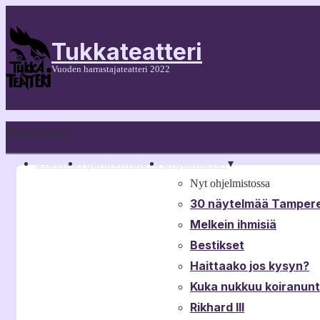
Tukkateatteri
Vuoden harrastajateatteri 2022
Päänavigaatio
Etusivu
Ajankohtaista
Ohjelmisto
▾
▾
Nyt ohjelmistossa
30 näytelmää Tampere
Melkein ihmisiä
Bestikset
Haittaako jos kysyn?
Kuka nukkuu koiranun
Rikhard III