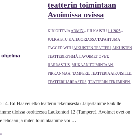
teatterin toimintaan
Avoimissa ovissa
KIRJOITTAJA
ADMIN
JULKAISTU
1.1.2025
JULKAISTU KATEGORIASSA
TAPAHTUMA
TAGGED WITH
AIKUISTEN TEATTERI
,
AIKUISTEN
& ohjelma
TEATTERIRYHMÄT
,
AVOIMET OVET
,
HARRASTUS
,
MUKAAN TOIMINTAAN
,
PIRKANMAA
,
TAMPERE
,
TEATTERIA AIKUISILLE
,
TEATTERIHARRASTUS
,
TEATTERIN TEKEMINEN
,
o 14-16! Haaveiletko teatterin tekemisestä? Järjestämme kaikille
imme tiloissa osoitteessa Laukontori 12 (Tampere). Avoimet ovet on
amme tehdään ja miten toimintaamme voi …
 »