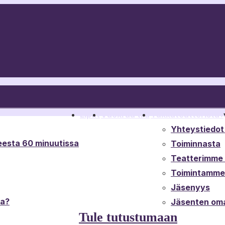
Liput
Vuokraa tila
Tukkateatterista
▾
Yhteystiedot 
esta 60 minuutissa
Toiminnasta
Teatterimme t
Toimintamme 
Jäsenyys
ta?
Jäsenten oma
Tule tutustumaan