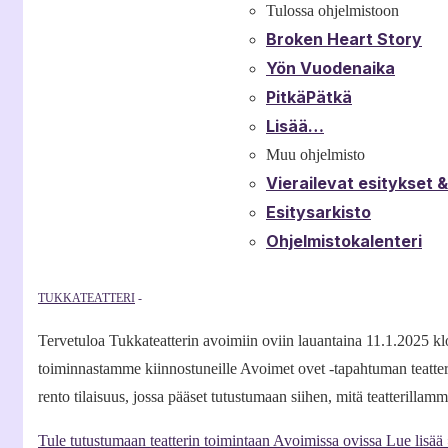
Tulossa ohjelmistoon
Broken Heart Story
Yön Vuodenaika
PitkäPätkä
Lisää…
Muu ohjelmisto
Vierailevat esitykset 
Esitysarkisto
Ohjelmistokalenteri
TUKKATEATTERI
Tervetuloa Tukkateatterin avoimiin oviin lauantaina 11.1.2025 kl
toiminnastamme kiinnostuneille Avoimet ovet -tapahtuman teatter
rento tilaisuus, jossa pääset tutustumaan siihen, mitä teatterill
Tule tutustumaan teatterin toimintaan Avoimissa ovissa
Lue lisää