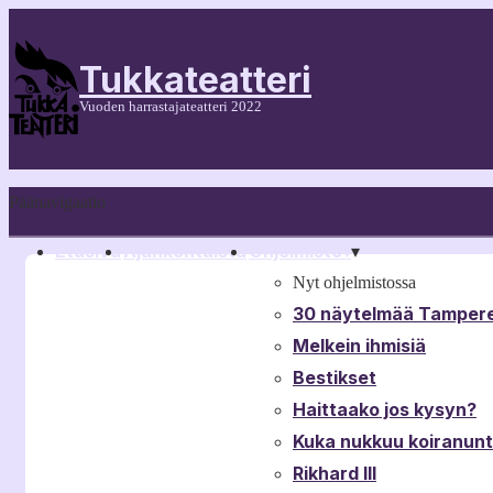
Tukkateatteri
Vuoden harrastajateatteri 2022
Päänavigaatio
Etusivu
Ajankohtaista
Ohjelmisto
▾
▾
Nyt ohjelmistossa
30 näytelmää Tampere
Melkein ihmisiä
Bestikset
Haittaako jos kysyn?
Kuka nukkuu koiranun
Rikhard III