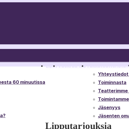
Liput
Vuokraa tila
Tukkateatterista
▾
Yhteystiedot 
esta 60 minuutissa
Toiminnasta
Teatterimme t
Toimintamme 
Jäsenyys
ta?
Jäsenten oma
Lipputarjouksia