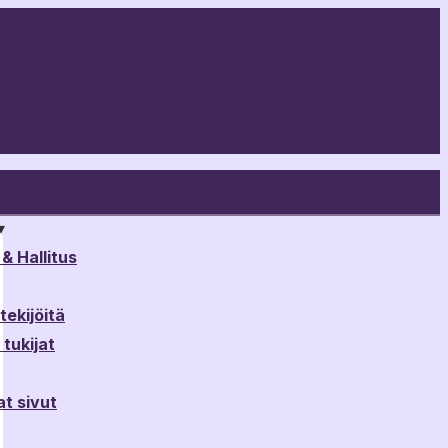
▾
& Hallitus
ekijöitä
tukijat
t sivut