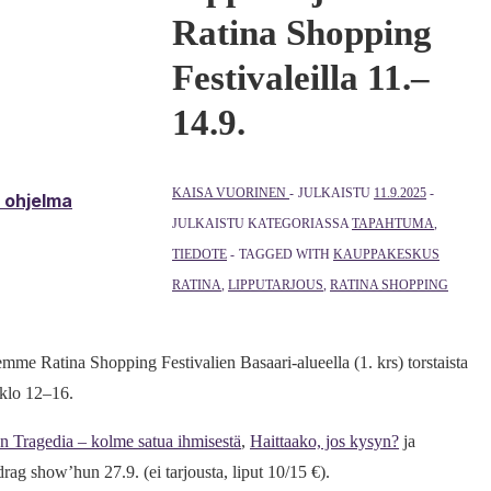
Ratina Shopping
Festivaleilla 11.–
14.9.
KAISA VUORINEN
JULKAISTU
11.9.2025
& ohjelma
JULKAISTU KATEGORIASSA
TAPAHTUMA
,
TIEDOTE
TAGGED WITH
KAUPPAKESKUS
RATINA
,
LIPPUTARJOUS
,
RATINA SHOPPING
me Ratina Shopping Festivalien Basaari-alueella (1. krs) torstaista
 klo 12–16.
n Tragedia – kolme satua ihmisestä
,
Haittaako, jos kysyn?
ja
rag show’hun 27.9. (ei tarjousta, liput 10/15 €).