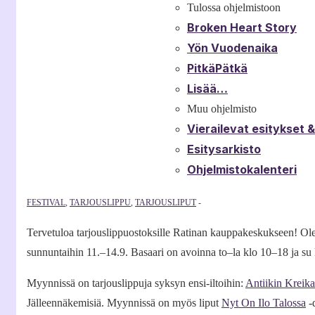
Tulossa ohjelmistoon
Broken Heart Story
Yön Vuodenaika
PitkäPätkä
Lisää…
Muu ohjelmisto
Vierailevat esitykset 
Esitysarkisto
Ohjelmistokalenteri
FESTIVAL
,
TARJOUSLIPPU
,
TARJOUSLIPUT
Tervetuloa tarjouslippuostoksille Ratinan kauppakeskukseen! Olem
sunnuntaihin 11.–14.9. Basaari on avoinna to–la klo 10–18 ja su
Myynnissä on tarjouslippuja syksyn ensi-iltoihin:
Antiikin Kreika
Jälleennäkemisiä. Myynnissä on myös liput
Nyt On Ilo Talossa
-d