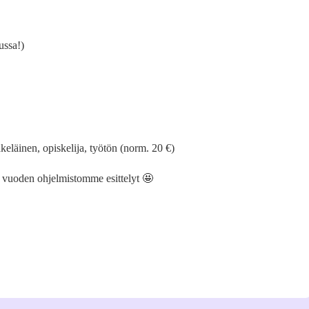
ussa!)
äkeläinen, opiskelija, työtön (norm. 20 €)
ko vuoden ohjelmistomme esittelyt 🤩