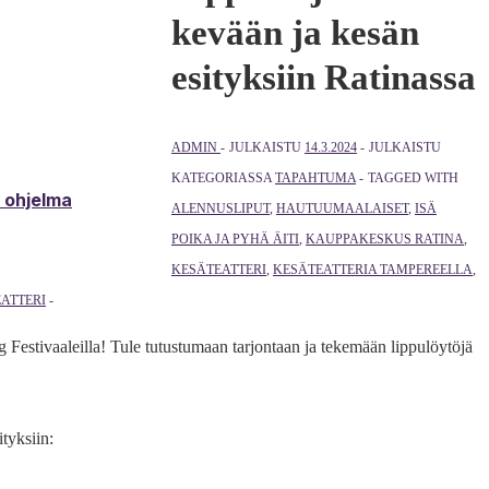
kevään ja kesän
esityksiin Ratinassa
ADMIN
JULKAISTU
14.3.2024
JULKAISTU
KATEGORIASSA
TAPAHTUMA
TAGGED WITH
& ohjelma
ALENNUSLIPUT
,
HAUTUUMAALAISET
,
ISÄ
POIKA JA PYHÄ ÄITI
,
KAUPPAKESKUS RATINA
,
KESÄTEATTERI
,
KESÄTEATTERIA TAMPEREELLA
,
ATTERI
estivaaleilla! Tule tutustumaan tarjontaan ja tekemään lippulöytöjä
tyksiin: