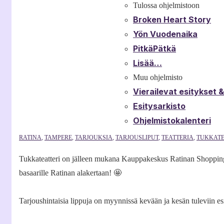
Tulossa ohjelmistoon
Broken Heart Story
Yön Vuodenaika
PitkäPätkä
Lisää…
Muu ohjelmisto
Vierailevat esitykset 
Esitysarkisto
Ohjelmistokalenteri
RATINA
,
TAMPERE
,
TARJOUKSIA
,
TARJOUSLIPUT
,
TEATTERIA
,
TUKKATE
Tukkateatteri on jälleen mukana Kauppakeskus Ratinan Shopping F
basaarille Ratinan alakertaan! 🤩
Tarjoushintaisia lippuja on myynnissä kevään ja kesän tuleviin esi