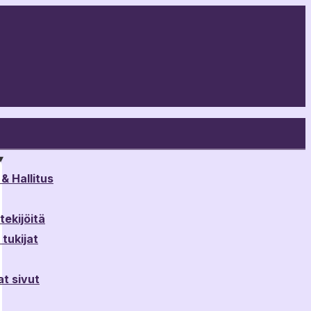
▾
& Hallitus
ekijöitä
tukijat
t sivut