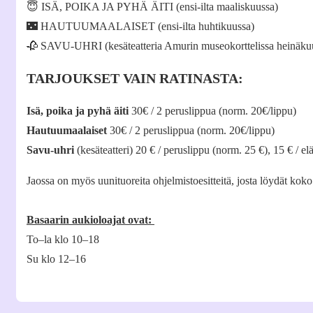
😇 ISÄ, POIKA JA PYHÄ ÄITI (ensi-ilta maaliskuussa)
🌃 HAUTUUMAALAISET (ensi-ilta huhtikuussa)
🥀 SAVU-UHRI (kesäteatteria Amurin museokorttelissa heinäku
TARJOUKSET VAIN RATINASTA:
Isä, poika ja pyhä äiti
30€ / 2 peruslippua (norm. 20€/lippu)
Hautuumaalaiset
30€ / 2 peruslippua (norm. 20€/lippu)
Savu-uhri
(kesäteatteri) 20 € / peruslippu (norm. 25 €), 15 € / el
Jaossa on myös uunituoreita ohjelmistoesitteitä, josta löydät ko
Basaarin aukioloajat ovat:
To–la klo 10–18
Su klo 12–16