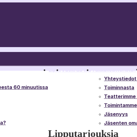
Liput
Vuokraa tila
Tukkateatterista
▾
Yhteystiedot 
esta 60 minuutissa
Toiminnasta
Teatterimme t
Toimintamme 
Jäsenyys
ta?
Jäsenten oma
Lipputarjouksia