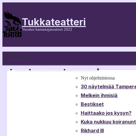
Tukkateatteri
Vuoden harrastajateatteri 2022
Päänavigaatio
Etusivu
Ajankohtaista
Ohjelmisto
▾
▾
Nyt ohjelmistossa
30 näytelmää Tampere
Melkein ihmisiä
Bestikset
Haittaako jos kysyn?
Kuka nukkuu koiranun
Rikhard III